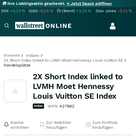
🎁 Ihre Lieblingsaktie geschenkt.
→ Jetzt Depot eröffnen
DAX
+0,23
%
Gold
-0,14
%
Öl (Brent)
+3,23
%
Dow Jones
-0,11
%
Indizes
Startseite
2X Short Index linked to LVMH Moet Hennessy Louis Vuitton SE
Handelsplätze
2X Short Index linked to
LVMH Moet Hennessy
Louis Vuitton SE Index
Index
WKN:
A27B6Z
Alarme
Zur Watchlist
Zum Portfolio
einrichten
hinzufügen
hinzufügen