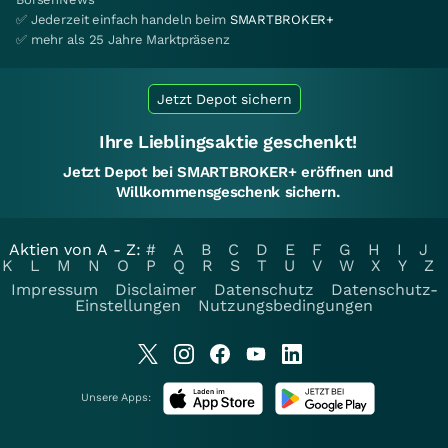
✅ Jederzeit einfach handeln beim
SMARTBROKER+
✅ mehr als 25 Jahre Marktpräsenz
Jetzt Depot sichern
Ihre Lieblingsaktie geschenkt!
Jetzt Depot bei SMARTBROKER+ eröffnen und
Willkommensgeschenk sichern.
Aktien von A - Z:
#
A
B
C
D
E
F
G
H
I
J
K
L
M
N
O
P
Q
R
S
T
U
V
W
X
Y
Z
Impressum
Disclaimer
Datenschutz
Datenschutz-
Einstellungen
Nutzungsbedingungen
Unsere Apps: