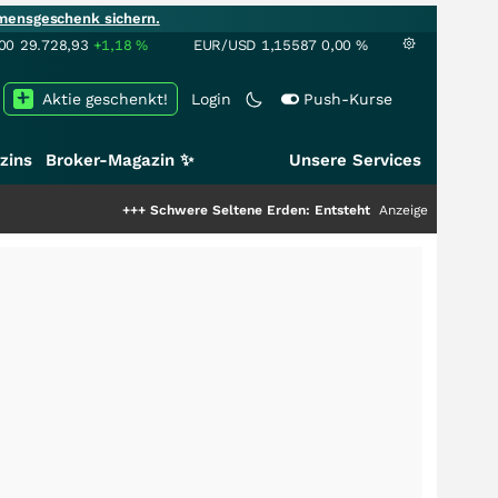
mensgeschenk sichern.
00
29.728,93
+1,18
%
EUR/USD
1,15587
0,00
%
Aktie geschenkt!
Login
Push-Kurse
zins
Broker-Magazin ✨
Unsere Services
+++
Schwere Seltene Erden: Entsteht hier die nächste Milliarden
Anzeige