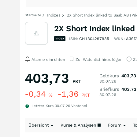
Indizes
2X Short Index linked to Saab AB (Pri
Startseite
2X Short Index linked
Index
ISIN:
CH1304297935
WKN:
A39D
Alarme einrichten
Zur Watchlist hinzufügen
Zu
403,73
Geldkurs
403,73
PKT
30.07.26
Briefkurs
403,73
-0,34
-1,36
%
PKT
30.07.26
Letzter Kurs
30.07.26
Vontobel
Übersicht
Kurse & Analysen
Forum
T