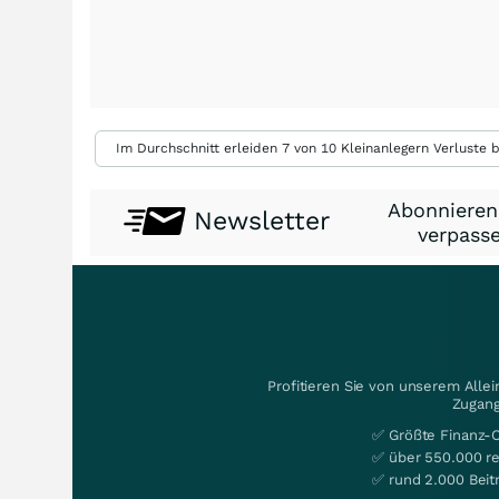
Im Durchschnitt erleiden 7 von 10 Kleinanlegern Verluste b
Abonnieren
Newsletter
verpasse
Profitieren Sie von unserem Alle
Zugang
✅ Größte Finanz-
✅ über 550.000 re
✅ rund 2.000 Beit