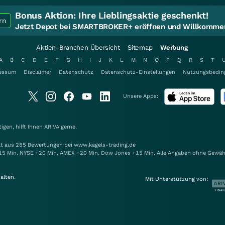
Bonus Aktion:
Ihre Lieblingsaktie geschenkt!
rn
Jetzt Depot bei SMARTBROKER+ eröffnen und Willkommen
Aktien-Branchen Übersicht
Sitemap
Werbung
A
B
C
D
E
F
G
H
I
J
K
L
M
N
O
P
Q
R
S
T
essum
Disclaimer
Datenschutz
Datenschutz-Einstellungen
Nutzungsbedin
Unsere Apps:
gen, hilft Ihnen
ARIVA
gerne.
elt aus 285 Bewertungen bei www.kagels-trading.de
15 Min. NYSE +20 Min. AMEX +20 Min. Dow Jones +15 Min. Alle Angaben ohne Gewäh
alten.
Mit Unterstützung von: