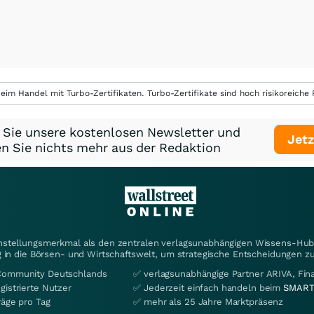
eim Handel mit Turbo-Zertifikaten. Turbo-Zertifikate sind hoch risikoreiche P
 Sie unsere kostenlosen Newsletter und
Jetz
n Sie nichts mehr aus der Redaktion
instellungsmerkmal als den zentralen verlagsunabhängigen Wissens-Hub 
 in die Börsen- und Wirtschaftswelt, um strategische Entscheidungen zu
Community Deutschlands
✅ verlagsunabhängige Partner ARIVA, Fi
gistrierte Nutzer
✅ Jederzeit einfach handeln beim
SMART
räge pro Tag
✅ mehr als 25 Jahre Marktpräsenz