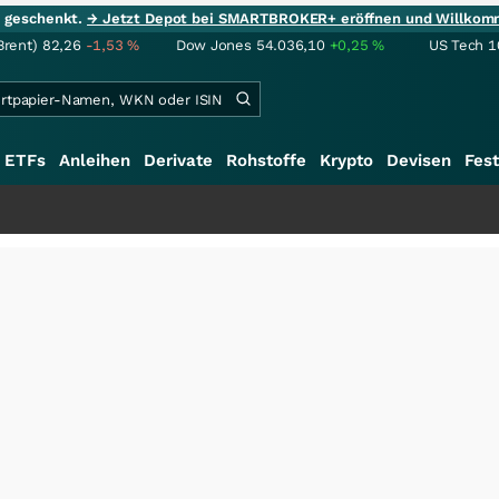
ie geschenkt.
→ Jetzt Depot bei SMARTBROKER+ eröffnen und Willkom
Brent)
82,26
-1,53
%
Dow Jones
54.036,10
+0,25
%
US Tech 1
ETFs
Anleihen
Derivate
Rohstoffe
Krypto
Devisen
Fest