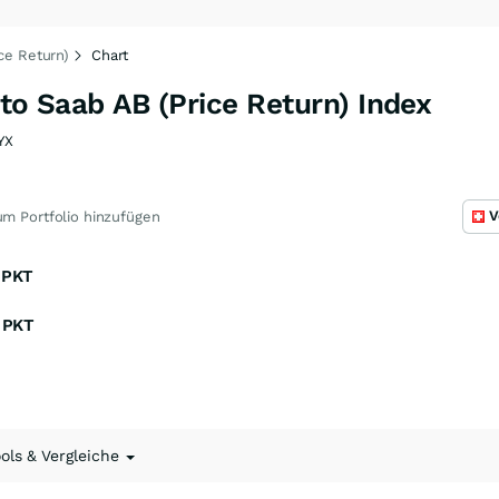
ce Return)
Chart
 to Saab AB (Price Return) Index
YX
V
m Portfolio hinzufügen
PKT
PKT
ools & Vergleiche