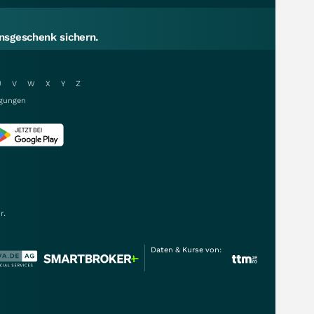
sgeschenk sichern.
U
V
W
X
Y
Z
gungen
r.
Daten & Kurse von: