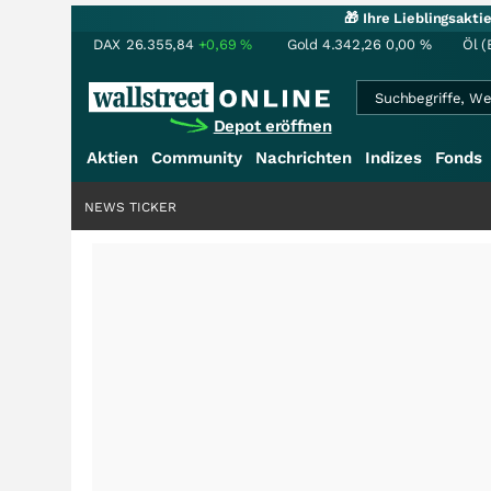
🎁 Ihre Lieblingsakt
DAX
26.355,84
+0,69
%
Gold
4.342,26
0,00
%
Öl (
Depot eröffnen
Aktien
Community
Nachrichten
Indizes
Fonds
NEWS TICKER