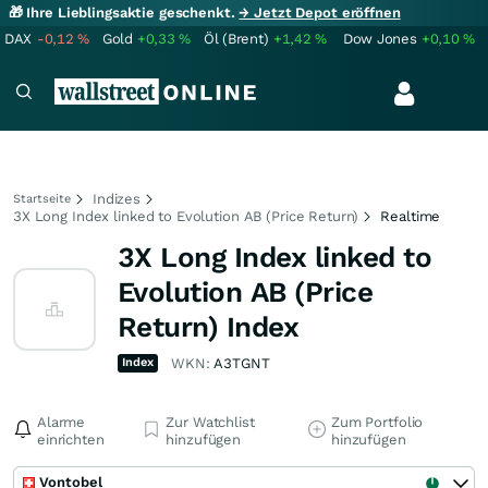
🎁 Ihre Lieblingsaktie geschenkt.
→ Jetzt Depot eröffnen
DAX
-0,12
%
Gold
+0,33
%
Öl (Brent)
+1,42
%
Dow Jones
+0,10
%
Indizes
Startseite
3X Long Index linked to Evolution AB (Price Return)
Realtime
3X Long Index linked to
Evolution AB (Price
Return) Index
Index
WKN:
A3TGNT
Alarme
Zur Watchlist
Zum Portfolio
einrichten
hinzufügen
hinzufügen
Vontobel