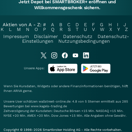
Jetzt Depot bei SMARTBROKER+ eröffnen und
Willkommensgeschenk sichern.
Aktien von A - Z:
#
A
B
C
D
E
F
G
H
I
J
K
L
M
N
O
P
Q
R
S
T
U
V
W
X
Y
Z
Impressum
Disclaimer
Datenschutz
Datenschutz-
Einstellungen
Nutzungsbedingungen
Unsere Apps:
Wenn Sie Kursdaten, Widgets oder andere Finanzinformationen benötigen, hilft
Ihnen
ARIVA
gerne.
Unsere User schätzen wallstreet-online.de: 4.8 von 5 Sternen ermittelt aus 285
Bewertungen bei www.kagels-trading.de
Zeitverzögerung der Kursdaten: Deutsche Börsen +15 Min. NASDAQ +15 Min.
NYSE +20 Min. AMEX +20 Min. Dow Jones +15 Min. Alle Angaben ohne Gewähr.
Copyright © 1998-2026 Smartbroker Holding AG - Alle Rechte vorbehalten.