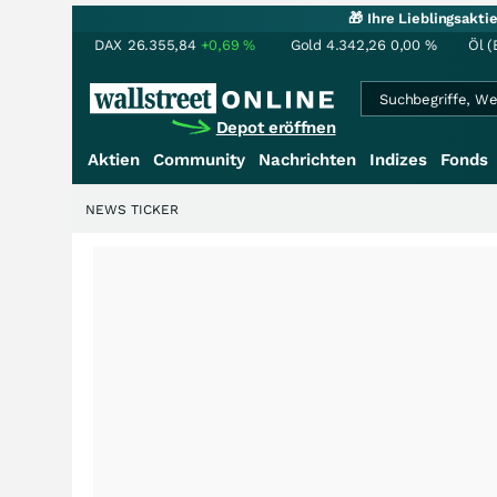
🎁 Ihre Lieblingsakt
DAX
26.355,84
+0,69
%
Gold
4.342,26
0,00
%
Öl (
Depot eröffnen
Aktien
Community
Nachrichten
Indizes
Fonds
NEWS TICKER