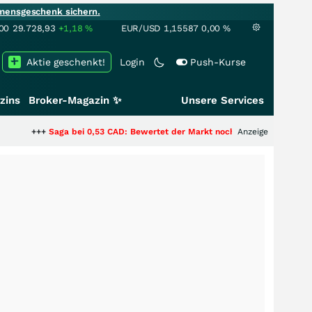
mensgeschenk sichern.
00
29.728,93
+1,18
%
EUR/USD
1,15587
0,00
%
Aktie geschenkt!
Login
Push-Kurse
zins
Broker-Magazin ✨
Unsere Services
aga bei 0,53 CAD: Bewertet der Markt noch immer nur die Hälfte der Story
Anzeige