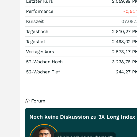
Letzter Kurs
2.559,99
P
Performance
-0,51
Kurszeit
07.08.
Tageshoch
2.810,27
P
Tagestief
2.498,02
P
Vortageskurs
2.573,17
P
52-Wochen Hoch
3.238,78
P
52-Wochen Tief
244,27
P
Forum
Noch keine Diskussion zu 3X Long Index l