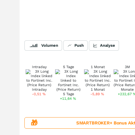
Volumen
Push
Analyse
Intraday
5 Tage
1 Monat
3M
-0,51
%
-5,89
%
+232,67
+11,64
%
🎁
SMARTBROKER+ Bonus Aktion