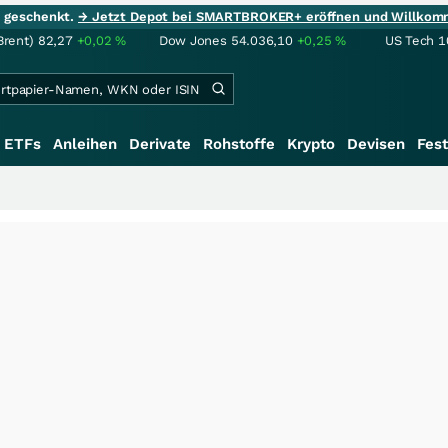
ie geschenkt.
→ Jetzt Depot bei SMARTBROKER+ eröffnen und Willkom
Brent)
82,27
+0,02
%
Dow Jones
54.036,10
+0,25
%
US Tech 1
ETFs
Anleihen
Derivate
Rohstoffe
Krypto
Devisen
Fest
+++
S