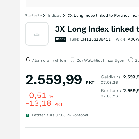
Indizes
3X Long Index linked to Fortinet Inc. 
Startseite
3X Long Index linked t
Index
ISIN:
CH1263236411
WKN:
A36
Alarme einrichten
Zur Watchlist hinzufügen
Zu
2.559,99
Geldkurs
2.559,
PKT
07.08.26
Briefkurs
2.559,
-0,51
%
07.08.26
-13,18
PKT
Letzter Kurs
07.08.26
Vontobel