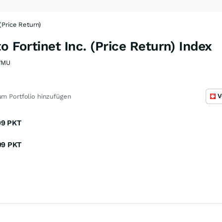
(Price Return)
o Fortinet Inc. (Price Return) Index
WMU
V
m Portfolio hinzufügen
99
PKT
99
PKT