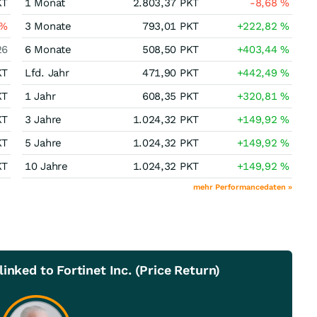
KT
1 Monat
2.803,37
PKT
-8,68
%
%
3 Monate
793,01
PKT
+222,82
%
26
6 Monate
508,50
PKT
+403,44
%
KT
Lfd. Jahr
471,90
PKT
+442,49
%
KT
1 Jahr
608,35
PKT
+320,81
%
KT
3 Jahre
1.024,32
PKT
+149,92
%
KT
5 Jahre
1.024,32
PKT
+149,92
%
KT
10 Jahre
1.024,32
PKT
+149,92
%
mehr Performancedaten »
inked to Fortinet Inc. (Price Return)