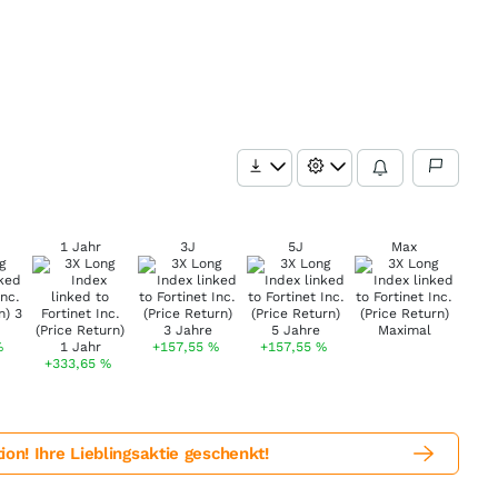
1 Jahr
3J
5J
Max
%
+157,55
%
+157,55
%
+333,65
%
! Ihre Lieblingsaktie geschenkt!