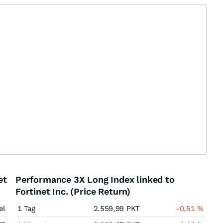
et
Performance 3X Long Index linked to
Fortinet Inc. (Price Return)
el
1 Tag
2.559,99
PKT
-0,51
%