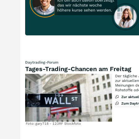
Daytrading-Forum
Tages-Trading-Chancen am Freitag
Der tägliche
zur aktuelle
Meinungen de
Rohstoffe od
Zur aktue
Zum Dayt
Foto: gary718 - 123RF Stockfoto