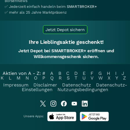
BörsenNews
✅ Jederzeit einfach handeln beim
SMARTBROKER+
✅ mehr als 25 Jahre Marktpräsenz
Jetzt Depot sichern
Ihre Lieblingsaktie geschenkt!
Jetzt Depot bei SMARTBROKER+ eröffnen und
Willkommensgeschenk sichern.
Aktien von A - Z:
#
A
B
C
D
E
F
G
H
I
J
K
L
M
N
O
P
Q
R
S
T
U
V
W
X
Y
Z
Impressum
Disclaimer
Datenschutz
Datenschutz-
Einstellungen
Nutzungsbedingungen
Unsere Apps: