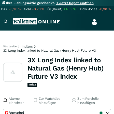
🎁 Ihre Lieblingsaktie geschenkt.
→ Jetzt Depot eröffnen
DAX
-0,16
%
Gold
-0,23
%
Öl (Brent)
+4,59
%
Dow Jones
-0,98
%
Indizes
Startseite
3X Long Index linked to Natural Gas (Henry Hub) Future V3
3X Long Index linked to
Natural Gas (Henry Hub)
Future V3 Index
Index
Alarme
Zur Watchlist
Zum Portfolio
einrichten
hinzufügen
hinzufügen
Vontobel