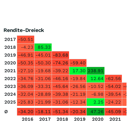
Rendite-Dreieck
2017
-50.51
2018
-4.23
85.33
2019
-46.91
-45.01
-83.68
2020
-50.35
-50.30
-74.26
-59.40
2021
-27.10
-19.68
-39.22
17.30
238.91
2022
-34.76
-31.06
-46.16
-19.84
12.64
-62.56
2023
-36.09
-33.31
-45.64
-26.56
-10.52
-54.02
-4
2024
-32.04
-28.89
-39.38
-21.19
-6.98
-39.54
-2
2025
-25.83
-21.99
-31.06
-12.34
2.25
-24.22
-
Ø
-34.20
-18.11
-51.34
-20.34
47.26
-45.09
-2
2016
2017
2018
2019
2020
2021
2