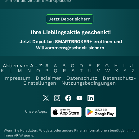
✅ mehr als 25 Jahre Marktpräsenz
Jetzt Depot sichern
Ihre Lieblingsaktie geschenkt!
Jetzt Depot bei SMARTBROKER+ eröffnen und
Willkommensgeschenk sichern.
Aktien von A - Z:
#
A
B
C
D
E
F
G
H
I
J
K
L
M
N
O
P
Q
R
S
T
U
V
W
X
Y
Z
Impressum
Disclaimer
Datenschutz
Datenschutz-
Einstellungen
Nutzungsbedingungen
Unsere Apps:
Wenn Sie Kursdaten, Widgets oder andere Finanzinformationen benötigen, hilft
Ihnen
ARIVA
gerne.