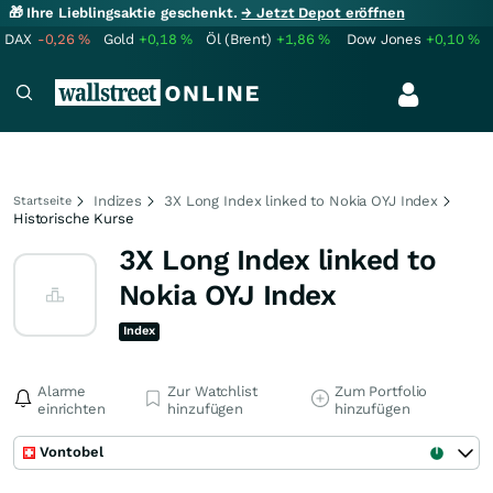
🎁 Ihre Lieblingsaktie geschenkt.
→ Jetzt Depot eröffnen
DAX
-0,26
%
Gold
+0,18
%
Öl (Brent)
+1,86
%
Dow Jones
+0,10
%
Indizes
3X Long Index linked to Nokia OYJ Index
Startseite
Historische Kurse
3X Long Index linked to
Nokia OYJ Index
Index
Alarme
Zur Watchlist
Zum Portfolio
einrichten
hinzufügen
hinzufügen
Vontobel