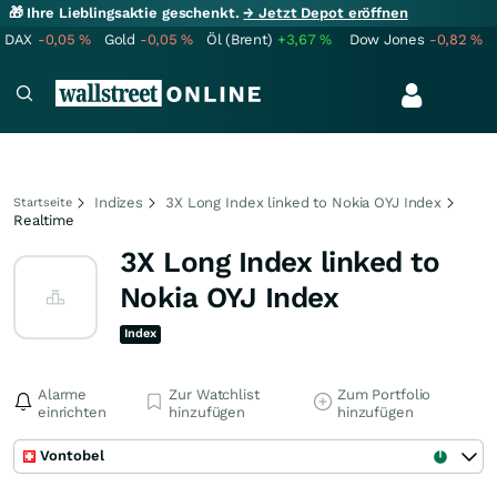
🎁 Ihre Lieblingsaktie geschenkt.
→ Jetzt Depot eröffnen
DAX
-0,05
%
Gold
-0,05
%
Öl (Brent)
+3,67
%
Dow Jones
-0,82
%
Indizes
3X Long Index linked to Nokia OYJ Index
Startseite
Realtime
3X Long Index linked to
Nokia OYJ Index
Index
Alarme
Zur Watchlist
Zum Portfolio
einrichten
hinzufügen
hinzufügen
Vontobel