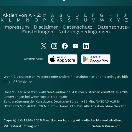
Aktien von A - Z:
#
A
B
C
D
E
F
G
H
I
J
K
L
M
N
O
P
Q
R
S
T
U
V
W
X
Y
Z
Impressum
Disclaimer
Datenschutz
Datenschutz-
Einstellungen
Nutzungsbedingungen
Unsere Apps:
Wenn Sie Kursdaten, Widgets oder andere Finanzinformationen benötigen, hilft
Ihnen
ARIVA
gerne.
Unsere User schätzen wallstreet-online.de: 4.8 von 5 Sternen ermittelt aus 285
Bewertungen bei www.kagels-trading.de
Zeitverzögerung der Kursdaten: Deutsche Börsen +15 Min. NASDAQ +15 Min.
NYSE +20 Min. AMEX +20 Min. Dow Jones +15 Min. Alle Angaben ohne Gewähr.
Copyright © 1998-2026 Smartbroker Holding AG - Alle Rechte vorbehalten.
Mit Unterstützung von:
Daten & Kurse von: