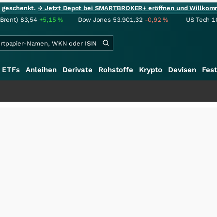
ie geschenkt.
→ Jetzt Depot bei SMARTBROKER+ eröffnen und Willkom
(Brent)
83,54
+5,15
%
Dow Jones
53.901,32
-0,92
%
US Tech 1
ETFs
Anleihen
Derivate
Rohstoffe
Krypto
Devisen
Fest