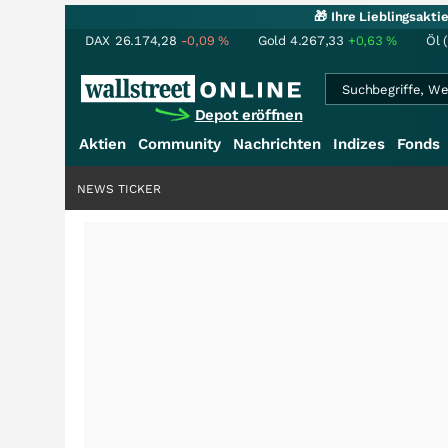
🎁 Ihre Lieblingsakt
DAX
26.174,28
-0,09
%
Gold
4.267,33
+0,63
%
Öl 
Depot eröffnen
Aktien
Community
Nachrichten
Indizes
Fonds
NEWS TICKER