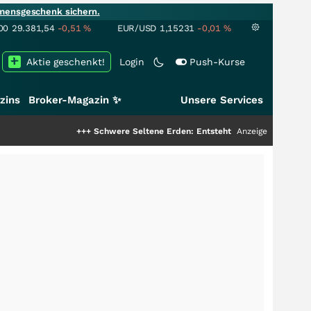
mensgeschenk sichern.
00
29.381,54
-0,51
%
EUR/USD
1,15231
-0,01
%
Aktie geschenkt!
Login
Push-Kurse
zins
Broker-Magazin ✨
Unsere Services
+++
Schwere Seltene Erden: Entsteht hier die nächste Milliarde
Anzeige