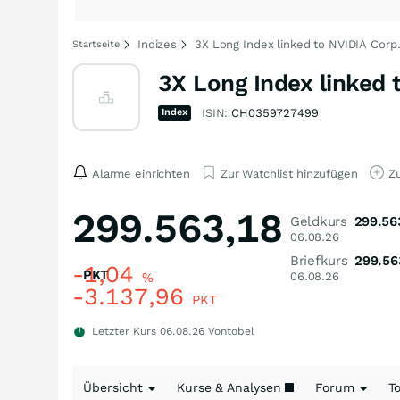
Indizes
3X Long Index linked to NVIDIA Corp. 
Startseite
3X Long Index linked t
Index
ISIN:
CH0359727499
Alarme einrichten
Zur Watchlist hinzufügen
Zu
299.563,18
Geldkurs
299.56
06.08.26
Briefkurs
299.56
-1,04
PKT
%
06.08.26
-3.137,96
PKT
Letzter Kurs
06.08.26
Vontobel
Übersicht
Kurse & Analysen
Forum
T