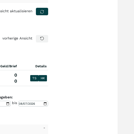
sicht aktualisieren
vorherige Ansicht
 Geld/Brief
Details
0
TS
HK
0
ngeben:
bis
-