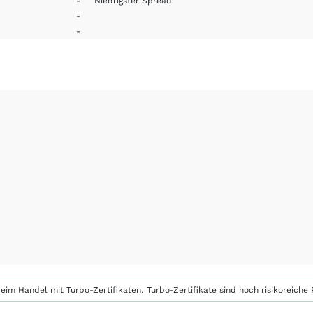
-
Niedrigster Spread
-
-
eim Handel mit Turbo-Zertifikaten. Turbo-Zertifikate sind hoch risikoreiche P