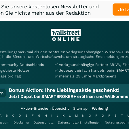
 Sie unsere kostenlosen Newsletter und
Jetz
n Sie nichts mehr aus der Redaktion
instellungsmerkmal als den zentralen verlagsunabhängigen Wissens-Hub 
 in die Börsen- und Wirtschaftswelt, um strategische Entscheidungen zu
Community Deutschlands
✅ verlagsunabhängige Partner ARIVA, Fi
gistrierte Nutzer
✅ Jederzeit einfach handeln beim
SMART
räge pro Tag
✅ mehr als 25 Jahre Marktpräsenz
Bonus Aktion:
Ihre Lieblingsaktie geschenkt!
rn
Jetzt Depot bei SMARTBROKER+ eröffnen und Willkommen
Aktien-Branchen Übersicht
Sitemap
Werbung
A
B
C
D
E
F
G
H
I
J
K
L
M
N
O
P
Q
R
S
T
essum
Disclaimer
Datenschutz
Datenschutz-Einstellungen
Nutzungsbedin