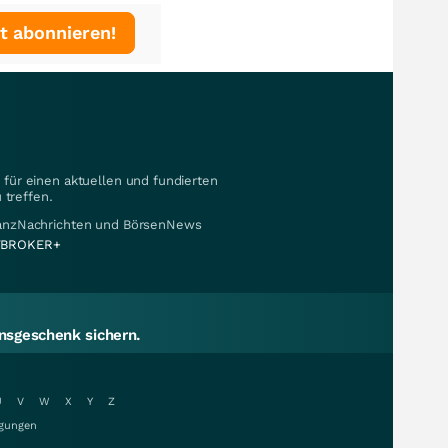
t abonnieren!
für einen aktuellen und fundierten
 treffen.
nanzNachrichten und BörsenNews
BROKER+
sgeschenk sichern.
U
V
W
X
Y
Z
gungen