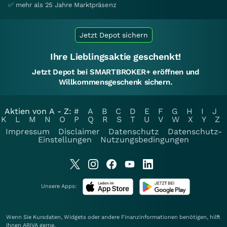
✅ mehr als 25 Jahre Marktpräsenz
Jetzt Depot sichern
Ihre Lieblingsaktie geschenkt!
Jetzt Depot bei SMARTBROKER+ eröffnen und
Willkommensgeschenk sichern.
Aktien von A - Z:
#
A
B
C
D
E
F
G
H
I
J
K
L
M
N
O
P
Q
R
S
T
U
V
W
X
Y
Z
Impressum
Disclaimer
Datenschutz
Datenschutz-
Einstellungen
Nutzungsbedingungen
Unsere Apps:
Wenn Sie Kursdaten, Widgets oder andere Finanzinformationen benötigen, hilft
Ihnen
ARIVA
gerne.