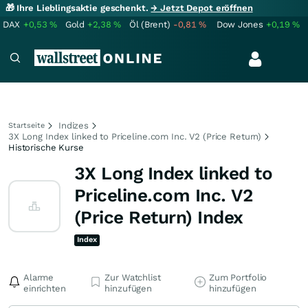
🎁 Ihre Lieblingsaktie geschenkt.
→ Jetzt Depot eröffnen
DAX
+0,53
%
Gold
+2,38
%
Öl (Brent)
-0,81
%
Dow Jones
+0,19
%
Indizes
Startseite
3X Long Index linked to Priceline.com Inc. V2 (Price Return)
Historische Kurse
3X Long Index linked to
Priceline.com Inc. V2
(Price Return) Index
Index
Alarme
Zur Watchlist
Zum Portfolio
einrichten
hinzufügen
hinzufügen