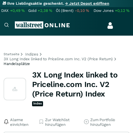
🎁 Ihre Lieblingsaktie geschenkt.
→ Jetzt Depot eröffnen
DAX
+0,49
%
Gold
+2,38
%
Öl (Brent)
-0,10
%
Dow Jones
+0,12
%
Indizes
Startseite
3X Long Index linked to Priceline.com Inc. V2 (Price Return)
Handelsplätze
3X Long Index linked to
Priceline.com Inc. V2
(Price Return) Index
Index
Alarme
Zur Watchlist
Zum Portfolio
einrichten
hinzufügen
hinzufügen