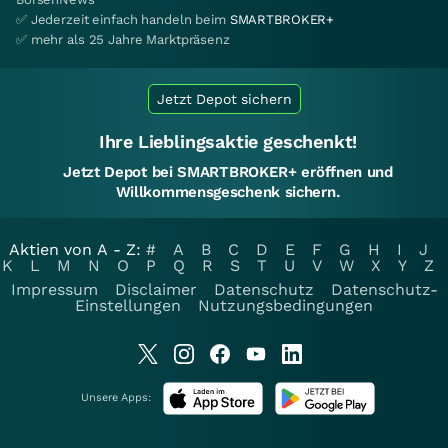
✅ Jederzeit einfach handeln beim
SMARTBROKER+
✅ mehr als 25 Jahre Marktpräsenz
Jetzt Depot sichern
Ihre Lieblingsaktie geschenkt!
Jetzt Depot bei SMARTBROKER+ eröffnen und
Willkommensgeschenk sichern.
Aktien von A - Z:
#
A
B
C
D
E
F
G
H
I
J
K
L
M
N
O
P
Q
R
S
T
U
V
W
X
Y
Z
Impressum
Disclaimer
Datenschutz
Datenschutz-
Einstellungen
Nutzungsbedingungen
Unsere Apps: