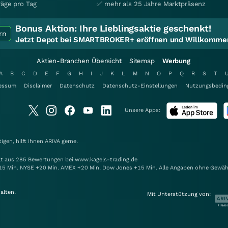
räge pro Tag
✅ mehr als 25 Jahre Marktpräsenz
Bonus Aktion:
Ihre Lieblingsaktie geschenkt!
rn
Jetzt Depot bei SMARTBROKER+ eröffnen und Willkommen
Aktien-Branchen Übersicht
Sitemap
Werbung
A
B
C
D
E
F
G
H
I
J
K
L
M
N
O
P
Q
R
S
T
essum
Disclaimer
Datenschutz
Datenschutz-Einstellungen
Nutzungsbedin
Unsere Apps:
gen, hilft Ihnen
ARIVA
gerne.
elt aus 285 Bewertungen bei www.kagels-trading.de
15 Min. NYSE +20 Min. AMEX +20 Min. Dow Jones +15 Min. Alle Angaben ohne Gewäh
alten.
Mit Unterstützung von: