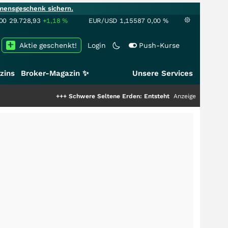
mensgeschenk sichern.
00
29.728,93
+1,18
%
EUR/USD
1,15587
0,00
%
Aktie geschenkt!
Login
Push-Kurse
zins
Broker-Magazin ✨
Unsere Services
+++
Schwere Seltene Erden: Entsteht hier die nächste Milliarden
Anzeige