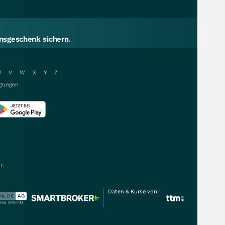
sgeschenk sichern.
U
V
W
X
Y
Z
gungen
r.
Daten & Kurse von: