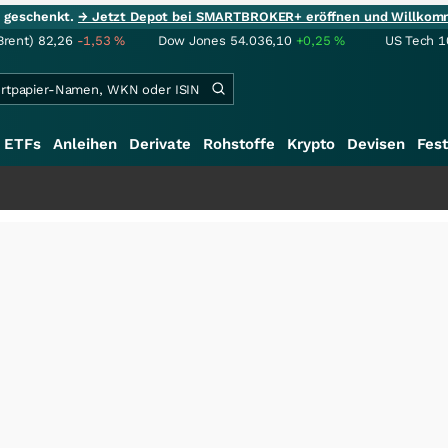
ie geschenkt.
→ Jetzt Depot bei SMARTBROKER+ eröffnen und Willkom
Brent)
82,26
-1,53
%
Dow Jones
54.036,10
+0,25
%
US Tech 1
ETFs
Anleihen
Derivate
Rohstoffe
Krypto
Devisen
Fest