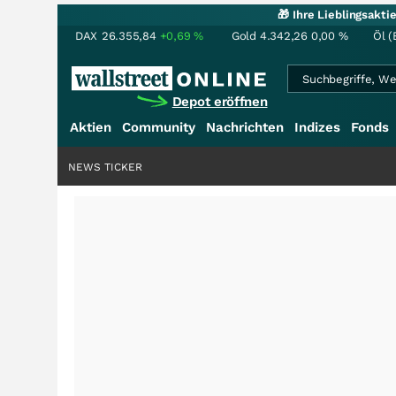
🎁 Ihre Lieblingsakt
DAX
26.355,84
+0,69
%
Gold
4.342,26
0,00
%
Öl (
Depot eröffnen
Aktien
Community
Nachrichten
Indizes
Fonds
NEWS TICKER