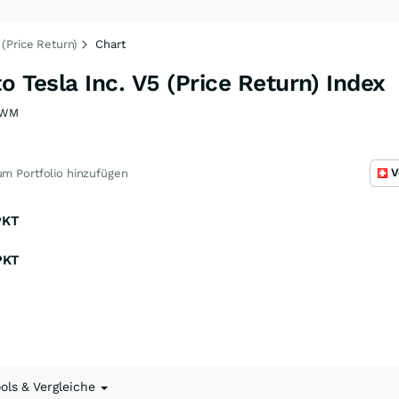
 (Price Return)
Chart
o Tesla Inc. V5 (Price Return) Index
GWM
V
m Portfolio hinzufügen
PKT
PKT
ools & Vergleiche