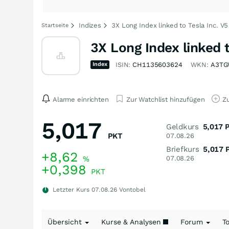
Indizes
3X Long Index linked to Tesla Inc. V5
Startseite
3X Long Index linked t
Index
ISIN:
CH1135603624
WKN:
A3T
Alarme einrichten
Zur Watchlist hinzufügen
Zu
5,017
Geldkurs
5,017
PKT
07.08.26
Briefkurs
5,017
+8,62
%
07.08.26
+0,398
PKT
Letzter Kurs
07.08.26
Vontobel
Übersicht
Kurse & Analysen
Forum
T