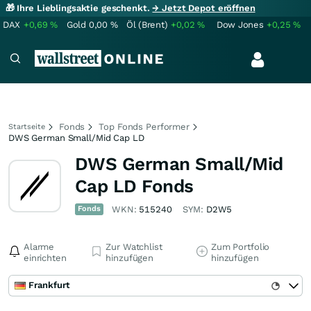
🎁 Ihre Lieblingsaktie geschenkt.
→ Jetzt Depot eröffnen
DAX
+0,69
%
Gold
0,00
%
Öl (Brent)
+0,02
%
Dow Jones
+0,25
%
Fonds
Top Fonds Performer
Startseite
DWS German Small/Mid Cap LD
DWS German Small/Mid
Cap LD Fonds
Fonds
WKN:
515240
SYM:
D2W5
Alarme
Zur Watchlist
Zum Portfolio
einrichten
hinzufügen
hinzufügen
Frankfurt