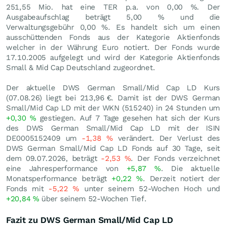
251,55 Mio. hat eine TER p.a. von 0,00 %. Der
Ausgabeaufschlag beträgt 5,00 % und die
Verwaltungsgebühr 0,00 %. Es handelt sich um einen
ausschüttenden Fonds aus der Kategorie Aktienfonds
welcher in der Währung Euro notiert. Der Fonds wurde
17.10.2005 aufgelegt und wird der Kategorie Aktienfonds
Small & Mid Cap Deutschland zugeordnet.
Der aktuelle DWS German Small/Mid Cap LD Kurs
(
07.08.26
) liegt bei 213,96
€
. Damit ist der DWS German
Small/Mid Cap LD mit der WKN (515240) in 24 Stunden um
+0,30
%
gestiegen. Auf 7 Tage gesehen hat sich der Kurs
des DWS German Small/Mid Cap LD mit der ISIN
DE0005152409 um
-1,38
%
verändert. Der Verlust des
DWS German Small/Mid Cap LD Fonds auf 30 Tage, seit
dem 09.07.2026, beträgt
-2,53
%
. Der Fonds verzeichnet
eine Jahresperformance von
+5,87
%
. Die aktuelle
Monatsperformance beträgt
+0,22
%
. Derzeit notiert der
Fonds mit
-5,22
%
unter seinem 52-Wochen Hoch und
+20,84
%
über seinem 52-Wochen Tief.
Fazit zu DWS German Small/Mid Cap LD