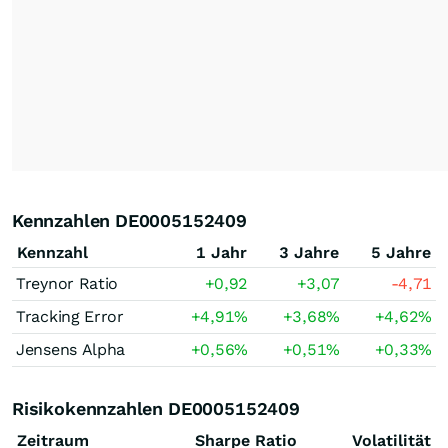
Kennzahlen DE0005152409
Kennzahl
1 Jahr
3 Jahre
5 Jahre
Treynor Ratio
+0,92
+3,07
-4,71
Tracking Error
+4,91
%
+3,68
%
+4,62
%
Jensens Alpha
+0,56
%
+0,51
%
+0,33
%
Risikokennzahlen DE0005152409
Zeitraum
Sharpe Ratio
Volatilität