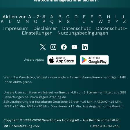
Willkommensgeschenk sichern.
Aktien von A - Z:
#
A
B
C
D
E
F
G
H
I
J
K
L
M
N
O
P
Q
R
S
T
U
V
W
X
Y
Z
Impressum
Disclaimer
Datenschutz
Datenschutz-
Einstellungen
Nutzungsbedingungen
Unsere Apps:
Wenn Sie Kursdaten, Widgets oder andere Finanzinformationen benötigen, hilft
Ihnen
ARIVA
gerne.
Unsere User schätzen wallstreet-online.de: 4.8 von 5 Sternen ermittelt aus 285
Bewertungen bei www.kagels-trading.de
Zeitverzögerung der Kursdaten: Deutsche Börsen +15 Min. NASDAQ +15 Min.
NYSE +20 Min. AMEX +20 Min. Dow Jones +15 Min. Alle Angaben ohne Gewähr.
Copyright © 1998-2026 Smartbroker Holding AG - Alle Rechte vorbehalten.
Mit Unterstützung von:
Daten & Kurse von: