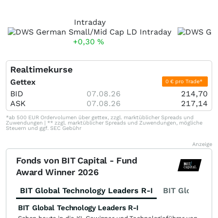
Intraday
+0,30
%
Realtimekurse
Gettex
0 € pro Trade*
BID
07.08.26
214,70
ASK
07.08.26
217,14
*ab 500 EUR Ordervolumen über gettex, zzgl. marktüblicher Spreads und
Zuwendungen | ** zzgl. marktüblicher Spreads und Zuwendungen, mögliche
Steuern und ggf. SEC Gebühr
Anzeige
Fonds von BIT Capital - Fund
Award Winner 2026
BIT Global Technology Leaders R-I
BIT Global Fi
BIT Global Technology Leaders R-I