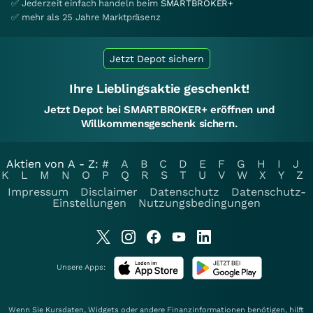
✅ Jederzeit einfach handeln beim
SMARTBROKER+
✅ mehr als 25 Jahre Marktpräsenz
Jetzt Depot sichern
Ihre Lieblingsaktie geschenkt!
Jetzt Depot bei SMARTBROKER+ eröffnen und
Willkommensgeschenk sichern.
Aktien von A - Z:
#
A
B
C
D
E
F
G
H
I
J
K
L
M
N
O
P
Q
R
S
T
U
V
W
X
Y
Z
Impressum
Disclaimer
Datenschutz
Datenschutz-
Einstellungen
Nutzungsbedingungen
Unsere Apps:
Wenn Sie Kursdaten, Widgets oder andere Finanzinformationen benötigen, hilft