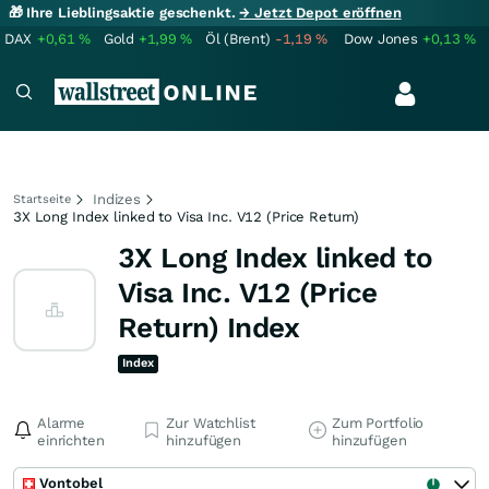
🎁 Ihre Lieblingsaktie geschenkt.
→ Jetzt Depot eröffnen
DAX
+0,61
%
Gold
+1,99
%
Öl (Brent)
-1,19
%
Dow Jones
+0,13
%
Indizes
Startseite
3X Long Index linked to Visa Inc. V12 (Price Return)
3X Long Index linked to
Visa Inc. V12 (Price
Return) Index
Index
Alarme
Zur Watchlist
Zum Portfolio
einrichten
hinzufügen
hinzufügen
Vontobel