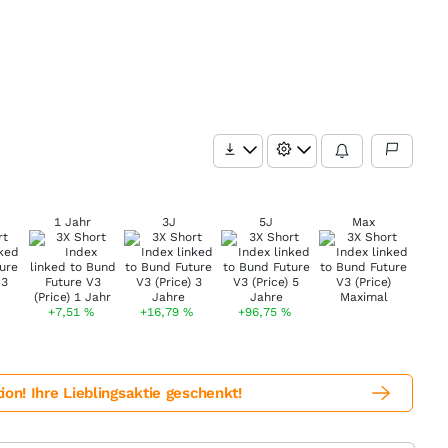
1 Jahr
3J
5J
Max
+7,51
%
+16,79
%
+96,75
%
! Ihre Lieblingsaktie geschenkt!