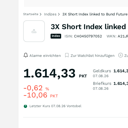
Indizes
3X Short Index linked to Bund Future 
Startseite
3X Short Index linked
Index
ISIN:
CH0450797052
WKN:
A21J
Alarme einrichten
Zur Watchlist hinzufügen
Zu
1.614,33
Geldkurs
1.614,
PKT
07.08.26
Briefkurs
1.614,
-0,62
%
07.08.26
-10,06
PKT
Letzter Kurs
07.08.26
Vontobel