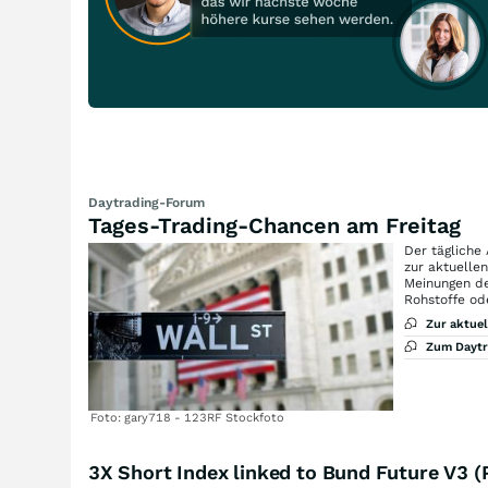
Daytrading-Forum
Tages-Trading-Chancen am Freitag
Der tägliche
zur aktuelle
Meinungen de
Rohstoffe od
Zur aktue
Zum Dayt
Foto: gary718 - 123RF Stockfoto
3X Short Index linked to Bund Future V3 (