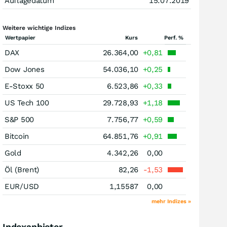
Auflagedatum
15.07.2019
Weitere wichtige Indizes
Wertpapier
Kurs
Perf. %
DAX
26.364,00
+0,81
Dow Jones
54.036,10
+0,25
E-Stoxx 50
6.523,86
+0,33
US Tech 100
29.728,93
+1,18
S&P 500
7.756,77
+0,59
Bitcoin
64.851,76
+0,91
Gold
4.342,26
0,00
Öl (Brent)
82,26
-1,53
EUR/USD
1,15587
0,00
mehr Indizes »
Indexanbieter