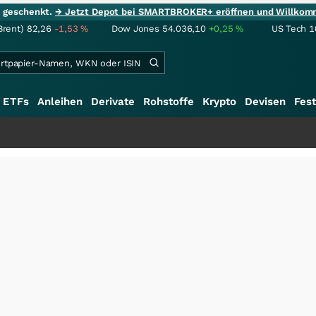
ie geschenkt.
→ Jetzt Depot bei SMARTBROKER+ eröffnen und Willkom
Brent)
82,26
-1,53
%
Dow Jones
54.036,10
+0,25
%
US Tech 1
ETFs
Anleihen
Derivate
Rohstoffe
Krypto
Devisen
Fest
+++
S