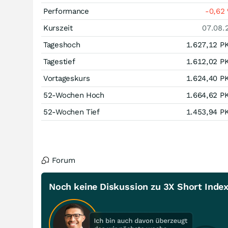
Performance
-0,62
Kurszeit
07.08.
Tageshoch
1.627,12
P
Tagestief
1.612,02
P
Vortageskurs
1.624,40
P
52-Wochen Hoch
1.664,62
P
52-Wochen Tief
1.453,94
P
Forum
Noch keine Diskussion zu 3X Short Index