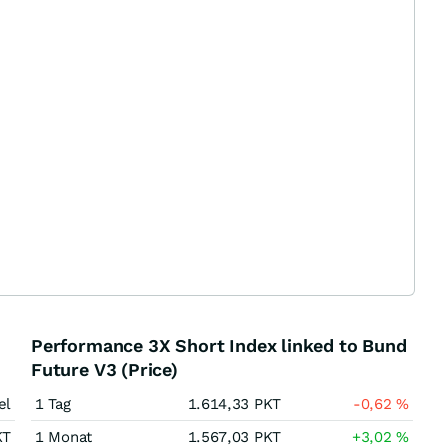
Performance 3X Short Index linked to Bund
Future V3 (Price)
el
1 Tag
1.614,33
PKT
-0,62
%
KT
1 Monat
1.567,03
PKT
+3,02
%