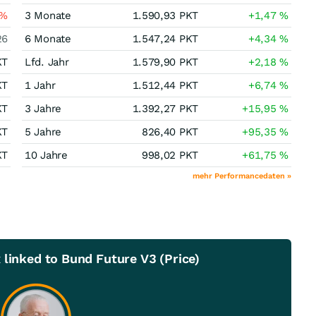
%
3 Monate
1.590,93
PKT
+1,47
%
26
6 Monate
1.547,24
PKT
+4,34
%
KT
Lfd. Jahr
1.579,90
PKT
+2,18
%
KT
1 Jahr
1.512,44
PKT
+6,74
%
KT
3 Jahre
1.392,27
PKT
+15,95
%
KT
5 Jahre
826,40
PKT
+95,35
%
KT
10 Jahre
998,02
PKT
+61,75
%
mehr Performancedaten »
 linked to Bund Future V3 (Price)