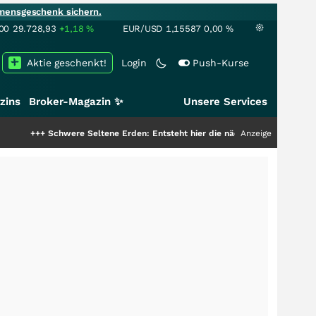
mensgeschenk sichern.
00
29.728,93
+1,18
%
EUR/USD
1,15587
0,00
%
Aktie geschenkt!
Login
Push-Kurse
zins
Broker-Magazin ✨
Unsere Services
chwere Seltene Erden: Entsteht hier die nächste Milliardenstory?
Anzeige
+++