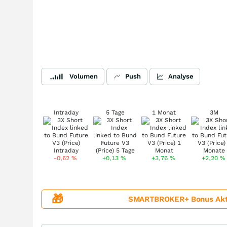
Volumen
Push
Analyse
Intraday
5 Tage
1 Monat
3M
-0,62
%
+0,13
%
+3,76
%
+2,20
%
🎁
SMARTBROKER+ Bonus Aktion