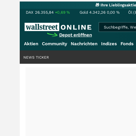
🎁 Ihre Lieblingsakt
DAX
26.355,84
+0,69
%
Gold
4.342,26
0,00
%
Öl (
Depot eröffnen
Aktien
Community
Nachrichten
Indizes
Fonds
NEWS TICKER