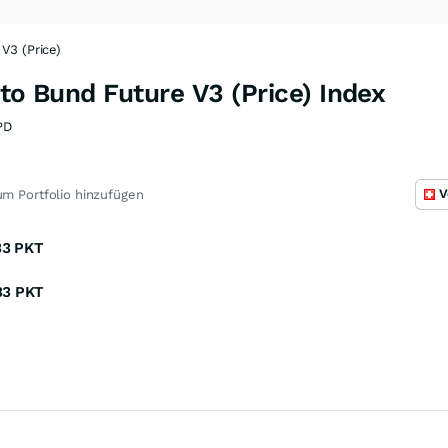
V3 (Price)
 to Bund Future V3 (Price) Index
PD
V
m Portfolio hinzufügen
33
PKT
33
PKT