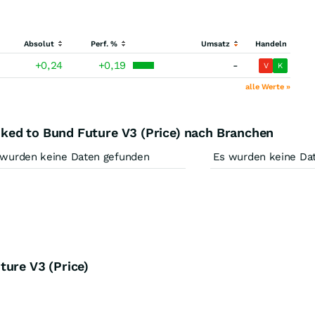
Absolut
Perf. %
Umsatz
Handeln
+0,24
+0,19
-
V
K
alle Werte »
ked to Bund Future V3 (Price) nach Branchen
 wurden keine Daten gefunden
Es wurden keine Da
ture V3 (Price)