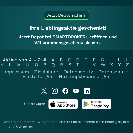
Jetzt Depot sichern
Ihre Lieblingsaktie geschenkt!
Jetzt Depot bei SMARTBROKER+ eröffnen und
Willkommensgeschenk sichern.
Aktien von A - Z:
#
A
B
C
D
E
F
G
H
I
J
K
L
M
N
O
P
Q
R
S
T
U
V
W
X
Y
Z
Impressum
Disclaimer
Datenschutz
Datenschutz-
Einstellungen
Nutzungsbedingungen
Unsere Apps:
Wenn Sie Kursdaten, Widgets oder andere Finanzinformationen benötigen, hilft
Ihnen
ARIVA
gerne.