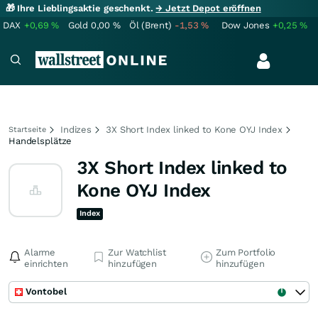
🎁 Ihre Lieblingsaktie geschenkt.
→ Jetzt Depot eröffnen
DAX
+0,69
%
Gold
0,00
%
Öl (Brent)
-1,53
%
Dow Jones
+0,25
%
Indizes
3X Short Index linked to Kone OYJ Index
Startseite
Handelsplätze
3X Short Index linked to
Kone OYJ Index
Index
Alarme
Zur Watchlist
Zum Portfolio
einrichten
hinzufügen
hinzufügen
Vontobel