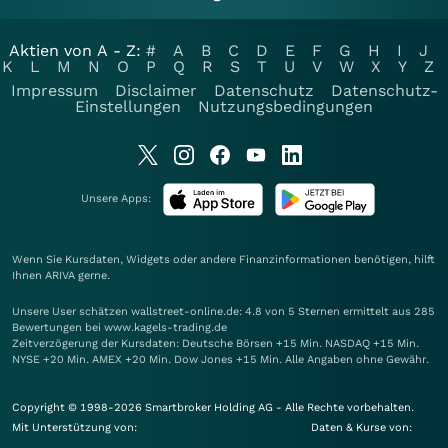
Aktien von A - Z:
#
A
B
C
D
E
F
G
H
I
J
K
L
M
N
O
P
Q
R
S
T
U
V
W
X
Y
Z
Impressum
Disclaimer
Datenschutz
Datenschutz-
Einstellungen
Nutzungsbedingungen
Unsere Apps:
Wenn Sie Kursdaten, Widgets oder andere Finanzinformationen benötigen, hilft
Ihnen
ARIVA
gerne.
Unsere User schätzen wallstreet-online.de: 4.8 von 5 Sternen ermittelt aus 285
Bewertungen bei www.kagels-trading.de
Zeitverzögerung der Kursdaten: Deutsche Börsen +15 Min. NASDAQ +15 Min.
NYSE +20 Min. AMEX +20 Min. Dow Jones +15 Min. Alle Angaben ohne Gewähr.
Copyright © 1998-2026 Smartbroker Holding AG - Alle Rechte vorbehalten.
Mit Unterstützung von:
Daten & Kurse von: