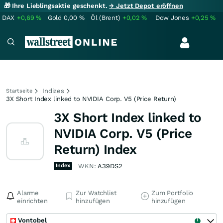
🎁 Ihre Lieblingsaktie geschenkt.
→ Jetzt Depot eröffnen
DAX
+0,69
%
Gold
0,00
%
Öl (Brent)
+0,02
%
Dow Jones
+0,25
%
Indizes
Startseite
3X Short Index linked to NVIDIA Corp. V5 (Price Return)
3X Short Index linked to
NVIDIA Corp. V5 (Price
Return) Index
Index
WKN:
A39DS2
Alarme
Zur Watchlist
Zum Portfolio
einrichten
hinzufügen
hinzufügen
Vontobel