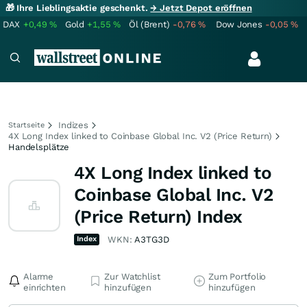
🎁 Ihre Lieblingsaktie geschenkt.
→ Jetzt Depot eröffnen
DAX
+0,49
%
Gold
+1,55
%
Öl (Brent)
-0,76
%
Dow Jones
-0,05
%
Indizes
Startseite
4X Long Index linked to Coinbase Global Inc. V2 (Price Return)
Handelsplätze
4X Long Index linked to
Coinbase Global Inc. V2
(Price Return) Index
Index
WKN:
A3TG3D
Alarme
Zur Watchlist
Zum Portfolio
einrichten
hinzufügen
hinzufügen