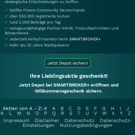
strategische Entscheidungen zu treffen.
✅ Größte Finanz-Community Deutschlands
✅ über 550.000 registrierte Nutzer
✅ rund 2.000 Beiträge pro Tag
✅ verlagsunabhängige Partner ARIVA, FinanzNachrichten und
BörsenNews
✅ Jederzeit einfach handeln beim
SMARTBROKER+
✅ mehr als 25 Jahre Marktpräsenz
Jetzt Depot sichern
Ihre Lieblingsaktie geschenkt!
Jetzt Depot bei SMARTBROKER+ eröffnen und
Willkommensgeschenk sichern.
Aktien von A - Z:
#
A
B
C
D
E
F
G
H
I
J
K
L
M
N
O
P
Q
R
S
T
U
V
W
X
Y
Z
Impressum
Disclaimer
Datenschutz
Datenschutz-
Einstellungen
Nutzungsbedingungen