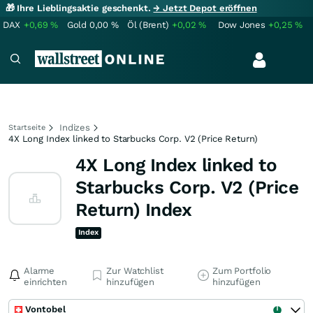
🎁 Ihre Lieblingsaktie geschenkt.
→ Jetzt Depot eröffnen
DAX
+0,69
%
Gold
0,00
%
Öl (Brent)
+0,02
%
Dow Jones
+0,25
%
Indizes
Startseite
4X Long Index linked to Starbucks Corp. V2 (Price Return)
4X Long Index linked to
Starbucks Corp. V2 (Price
Return) Index
Index
Alarme
Zur Watchlist
Zum Portfolio
einrichten
hinzufügen
hinzufügen
Vontobel