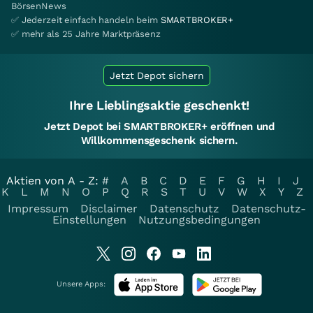
BörsenNews
✅ Jederzeit einfach handeln beim
SMARTBROKER+
✅ mehr als 25 Jahre Marktpräsenz
Jetzt Depot sichern
Ihre Lieblingsaktie geschenkt!
Jetzt Depot bei SMARTBROKER+ eröffnen und
Willkommensgeschenk sichern.
Aktien von A - Z:
#
A
B
C
D
E
F
G
H
I
J
K
L
M
N
O
P
Q
R
S
T
U
V
W
X
Y
Z
Impressum
Disclaimer
Datenschutz
Datenschutz-
Einstellungen
Nutzungsbedingungen
Unsere Apps: