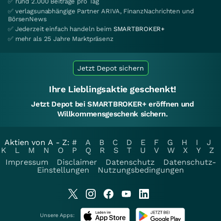
✅ rund 2.000 Beiträge pro Tag
✅ verlagsunabhängige Partner ARIVA, FinanzNachrichten und
BörsenNews
✅ Jederzeit einfach handeln beim
SMARTBROKER+
✅ mehr als 25 Jahre Marktpräsenz
Jetzt Depot sichern
Ihre Lieblingsaktie geschenkt!
Jetzt Depot bei SMARTBROKER+ eröffnen und
Willkommensgeschenk sichern.
Aktien von A - Z:
#
A
B
C
D
E
F
G
H
I
J
K
L
M
N
O
P
Q
R
S
T
U
V
W
X
Y
Z
Impressum
Disclaimer
Datenschutz
Datenschutz-
Einstellungen
Nutzungsbedingungen
Unsere Apps: