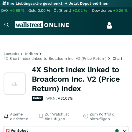
🎁 Ihre Lieblingsaktie geschenkt.
→ Jetzt Depot eröffnen
DAX
+0,69
%
Gold
0,00
%
Öl (Brent)
+0,02
%
Dow Jones
+0,25
%
Indizes
Startseite
4X Short Index linked to Broadcom Inc. V2 (Price Return)
Chart
4X Short Index linked to
Broadcom Inc. V2 (Price
Return) Index
Index
WKN:
A3107G
Alarme
Zur Watchlist
Zum Portfolio
einrichten
hinzufügen
hinzufügen
Vontobel