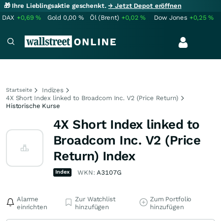
🎁 Ihre Lieblingsaktie geschenkt.
→ Jetzt Depot eröffnen
DAX
+0,69
%
Gold
0,00
%
Öl (Brent)
+0,02
%
Dow Jones
+0,25
%
Indizes
Startseite
4X Short Index linked to Broadcom Inc. V2 (Price Return)
Historische Kurse
4X Short Index linked to
Broadcom Inc. V2 (Price
Return) Index
Index
WKN:
A3107G
Alarme
Zur Watchlist
Zum Portfolio
einrichten
hinzufügen
hinzufügen