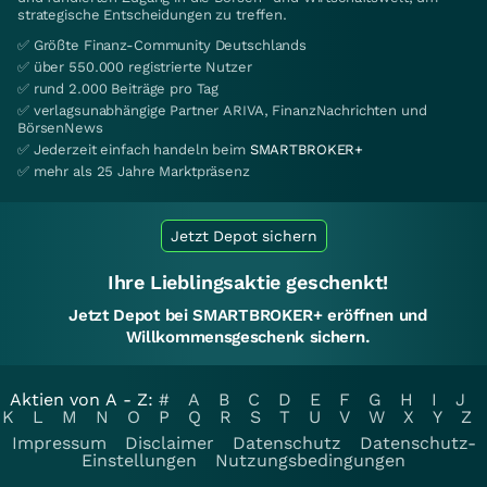
strategische Entscheidungen zu treffen.
✅ Größte Finanz-Community Deutschlands
✅ über 550.000 registrierte Nutzer
✅ rund 2.000 Beiträge pro Tag
✅ verlagsunabhängige Partner ARIVA, FinanzNachrichten und
BörsenNews
✅ Jederzeit einfach handeln beim
SMARTBROKER+
✅ mehr als 25 Jahre Marktpräsenz
Jetzt Depot sichern
Ihre Lieblingsaktie geschenkt!
Jetzt Depot bei SMARTBROKER+ eröffnen und
Willkommensgeschenk sichern.
Aktien von A - Z:
#
A
B
C
D
E
F
G
H
I
J
K
L
M
N
O
P
Q
R
S
T
U
V
W
X
Y
Z
Impressum
Disclaimer
Datenschutz
Datenschutz-
Einstellungen
Nutzungsbedingungen