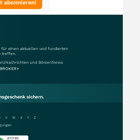
t abonnieren!
für einen aktuellen und fundierten
 treffen.
nanzNachrichten und BörsenNews
BROKER+
sgeschenk sichern.
U
V
W
X
Y
Z
gungen