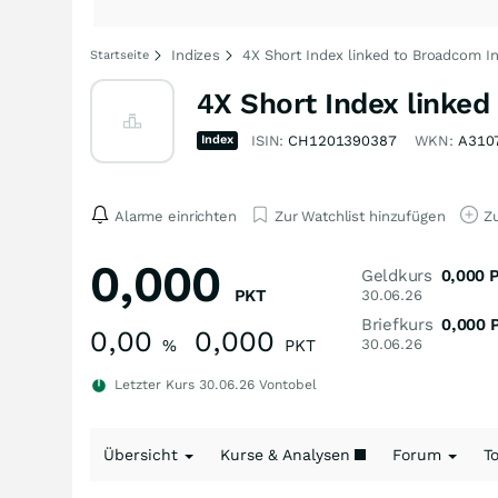
Indizes
4X Short Index linked to Broadcom In
Startseite
4X Short Index linked
Index
ISIN:
CH1201390387
WKN:
A310
Alarme einrichten
Zur Watchlist hinzufügen
Zu
0,000
Geldkurs
0,000
PKT
30.06.26
Briefkurs
0,000
0,00
0,000
%
PKT
30.06.26
Letzter Kurs
30.06.26
Vontobel
Übersicht
Kurse & Analysen
Forum
T