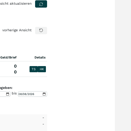
sicht aktualisieren
vorherige Ansicht
 Geld/Brief
Details
0
TS
HK
0
ngeben:
bis
-
-