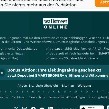
Jetz
n Sie nichts mehr aus der Redaktion
instellungsmerkmal als den zentralen verlagsunabhängigen Wissens-Hub 
 in die Börsen- und Wirtschaftswelt, um strategische Entscheidungen zu
Community Deutschlands
✅ verlagsunabhängige Partner ARIVA, Fi
gistrierte Nutzer
✅ Jederzeit einfach handeln beim
SMART
räge pro Tag
✅ mehr als 25 Jahre Marktpräsenz
Bonus Aktion:
Ihre Lieblingsaktie geschenkt!
rn
Jetzt Depot bei SMARTBROKER+ eröffnen und Willkommen
Aktien-Branchen Übersicht
Sitemap
Werbung
A
B
C
D
E
F
G
H
I
J
K
L
M
N
O
P
Q
R
S
T
essum
Disclaimer
Datenschutz
Datenschutz-Einstellungen
Nutzungsbedin