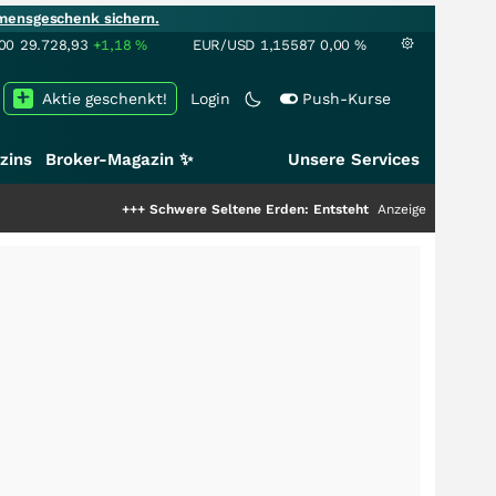
mensgeschenk sichern.
00
29.728,93
+1,18
%
EUR/USD
1,15587
0,00
%
Aktie geschenkt!
Login
Push-Kurse
zins
Broker-Magazin ✨
Unsere Services
+++
Schwere Seltene Erden: Entsteht hier die nächste Milliarde
Anzeige