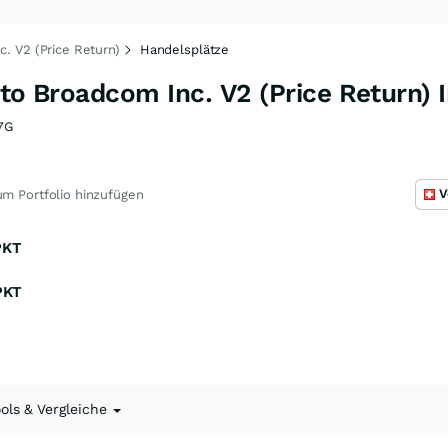
c. V2 (Price Return)
Handelsplätze
 to Broadcom Inc. V2 (Price Return) 
7G
V
m Portfolio hinzufügen
PKT
PKT
ools & Vergleiche