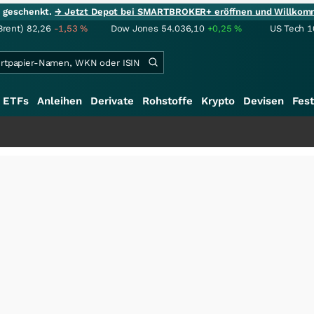
ie geschenkt.
→ Jetzt Depot bei SMARTBROKER+ eröffnen und Willkom
Brent)
82,26
-1,53
%
Dow Jones
54.036,10
+0,25
%
US Tech 1
ETFs
Anleihen
Derivate
Rohstoffe
Krypto
Devisen
Fest