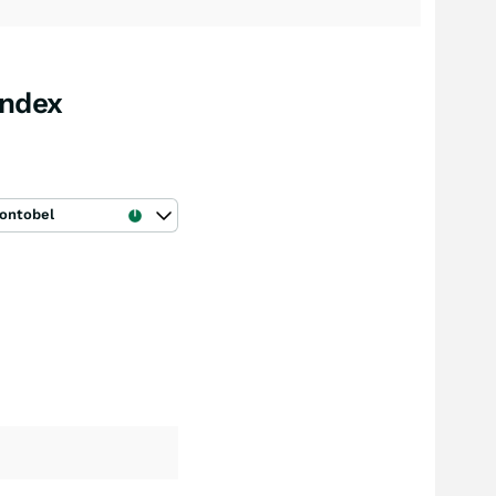
Index
ontobel