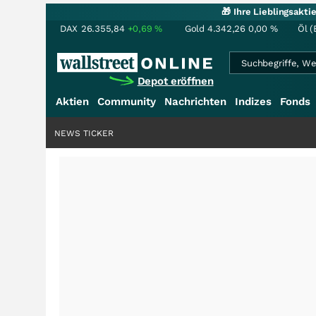
🎁 Ihre Lieblingsakt
DAX
26.355,84
+0,69
%
Gold
4.342,26
0,00
%
Öl (
Depot eröffnen
Aktien
Community
Nachrichten
Indizes
Fonds
NEWS TICKER