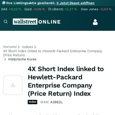
🎁 Ihre Lieblingsaktie geschenkt.
→ Jetzt Depot eröffnen
DAX
+0,22
%
Gold
-0,06
%
Öl (Brent)
+2,37
%
Dow Jones
-0,03
%
Indizes
Startseite
4X Short Index linked to Hewlett-Packard Enterprise Company
(Price Return)
Historische Kurse
4X Short Index linked to
Hewlett-Packard
Enterprise Company
(Price Return) Index
Index
WKN:
A39E2L