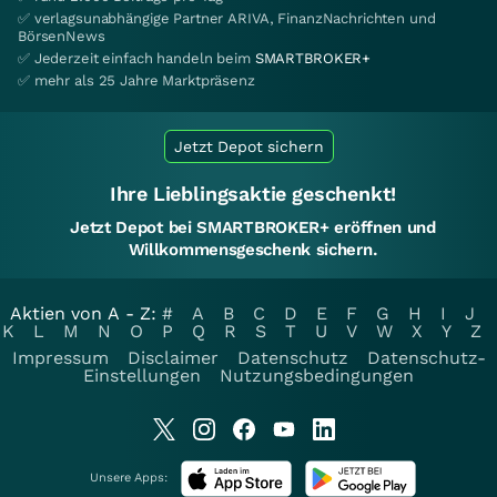
✅ verlagsunabhängige Partner ARIVA, FinanzNachrichten und
BörsenNews
✅ Jederzeit einfach handeln beim
SMARTBROKER+
✅ mehr als 25 Jahre Marktpräsenz
Jetzt Depot sichern
Ihre Lieblingsaktie geschenkt!
Jetzt Depot bei SMARTBROKER+ eröffnen und
Willkommensgeschenk sichern.
Aktien von A - Z:
#
A
B
C
D
E
F
G
H
I
J
K
L
M
N
O
P
Q
R
S
T
U
V
W
X
Y
Z
Impressum
Disclaimer
Datenschutz
Datenschutz-
Einstellungen
Nutzungsbedingungen
Unsere Apps: