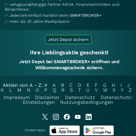
✅ verlagsunabhängige Partner ARIVA, FinanzNachrichten und
BörsenNews
✅ Jederzeit einfach handeln beim
SMARTBROKER+
✅ mehr als 25 Jahre Marktpräsenz
Jetzt Depot sichern
Ihre Lieblingsaktie geschenkt!
Jetzt Depot bei SMARTBROKER+ eröffnen und
Willkommensgeschenk sichern.
Aktien von A - Z:
#
A
B
C
D
E
F
G
H
I
J
K
L
M
N
O
P
Q
R
S
T
U
V
W
X
Y
Z
Impressum
Disclaimer
Datenschutz
Datenschutz-
Einstellungen
Nutzungsbedingungen
Unsere Apps: