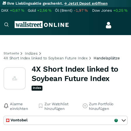
🎁 Ihre Lieblingsaktie geschenkt.
→ Jetzt Depot eröffnen
DAX
+0,67
%
Gold
+2,56
%
Öl (Brent)
-1,97
%
Dow Jones
+0,25
%
Indizes
Startseite
4X Short Index linked to Soybean Future Index
Handelsplätze
4X Short Index linked to
Soybean Future Index
Index
Alarme
Zur Watchlist
Zum Portfolio
einrichten
hinzufügen
hinzufügen
Vontobel