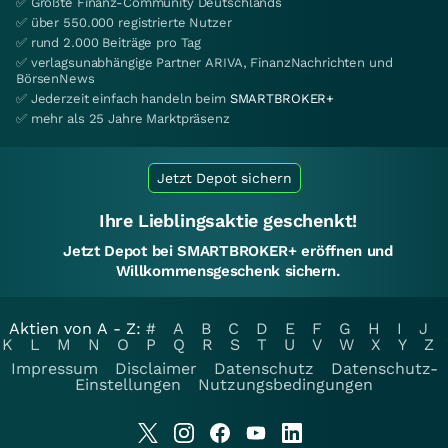
✅ Größte Finanz-Community Deutschlands
✅ über 550.000 registrierte Nutzer
✅ rund 2.000 Beiträge pro Tag
✅ verlagsunabhängige Partner ARIVA, FinanzNachrichten und
BörsenNews
✅ Jederzeit einfach handeln beim
SMARTBROKER+
✅ mehr als 25 Jahre Marktpräsenz
Jetzt Depot sichern
Ihre Lieblingsaktie geschenkt!
Jetzt Depot bei SMARTBROKER+ eröffnen und
Willkommensgeschenk sichern.
Aktien von A - Z:
#
A
B
C
D
E
F
G
H
I
J
K
L
M
N
O
P
Q
R
S
T
U
V
W
X
Y
Z
Impressum
Disclaimer
Datenschutz
Datenschutz-
Einstellungen
Nutzungsbedingungen