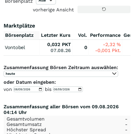
Alle
Börsenplatz
vorherige Ansicht
Marktplätze
Börsenplatz
Letzter Kurs
Vol.
Performance
Ges
0,032
PKT
-2,32
%
Vontobel
0
07.08.26
-0,001
Pkt.
Zusammenfassung Börsen Zeitraum auswählen:
heute
oder Datum eingeben:
von
bis
Zusammenfassung aller Börsen vom 09.08.2026
04:14 Uhr
Gesamtvolumen
-
Gesamtumsatz
-
Höchster Spread
-