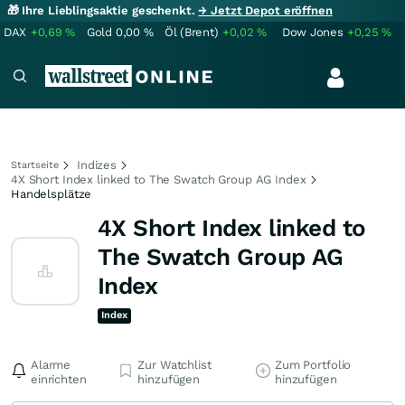
🎁 Ihre Lieblingsaktie geschenkt.
→ Jetzt Depot eröffnen
DAX
+0,69
%
Gold
0,00
%
Öl (Brent)
+0,02
%
Dow Jones
+0,25
%
Indizes
Startseite
4X Short Index linked to The Swatch Group AG Index
Handelsplätze
4X Short Index linked to
The Swatch Group AG
Index
Index
Alarme
Zur Watchlist
Zum Portfolio
einrichten
hinzufügen
hinzufügen