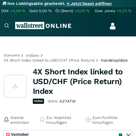
🎁 Ihre Lieblingsaktie geschenkt.
→ Jetzt Depot eröffnen
DAX
+0,69
%
Gold
0,00
%
Öl (Brent)
+0,02
%
Dow Jones
+0,25
%
Indizes
Startseite
4X Short Index linked to USD/CHF (Price Return)
Handelsplätze
4X Short Index linked to
USD/CHF (Price Return)
Index
Index
WKN:
A27ATW
Alarme
Zur Watchlist
Zum Portfolio
einrichten
hinzufügen
hinzufügen
Vontobel