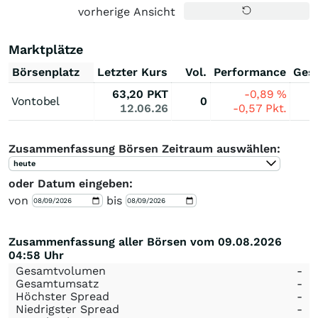
vorherige Ansicht
Marktplätze
Börsenplatz
Letzter Kurs
Vol.
Performance
Ges
63,20
PKT
-0,89
%
Vontobel
0
12.06.26
-0,57
Pkt.
Zusammenfassung Börsen Zeitraum auswählen:
heute
oder Datum eingeben:
von
bis
Zusammenfassung aller Börsen vom 09.08.2026
04:58 Uhr
Gesamtvolumen
-
Gesamtumsatz
-
Höchster Spread
-
Niedrigster Spread
-