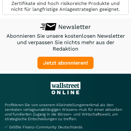
Zertifikate sind hoch risikoreiche Produkte und
nicht für langfristige Anlagestrategien geeignet.
Newsletter
Abonnieren Sie unsere kostenlosen Newsletter
und verpassen Sie nichts mehr aus der
Redaktion
Jetzt abonnieren!
Profitieren Sie von unserem Alleinstellungsmerkmal als den
zentralen verlagsunabhängigen Wissens-Hub für einen aktuellen
und fundierten Zugang in die Börsen- und Wirtschaftswelt, um
strategische Entscheidungen zu treffen.
✅ Größte Finanz-Community Deutschlands