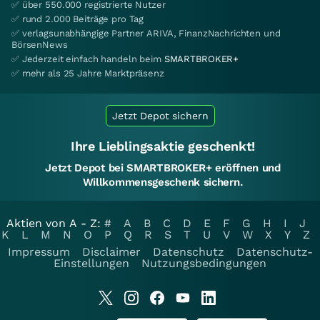
✅ über 550.000 registrierte Nutzer
✅ rund 2.000 Beiträge pro Tag
✅ verlagsunabhängige Partner ARIVA, FinanzNachrichten und
BörsenNews
✅ Jederzeit einfach handeln beim
SMARTBROKER+
✅ mehr als 25 Jahre Marktpräsenz
Jetzt Depot sichern
Ihre Lieblingsaktie geschenkt!
Jetzt Depot bei SMARTBROKER+ eröffnen und
Willkommensgeschenk sichern.
Aktien von A - Z:
#
A
B
C
D
E
F
G
H
I
J
K
L
M
N
O
P
Q
R
S
T
U
V
W
X
Y
Z
Impressum
Disclaimer
Datenschutz
Datenschutz-
Einstellungen
Nutzungsbedingungen