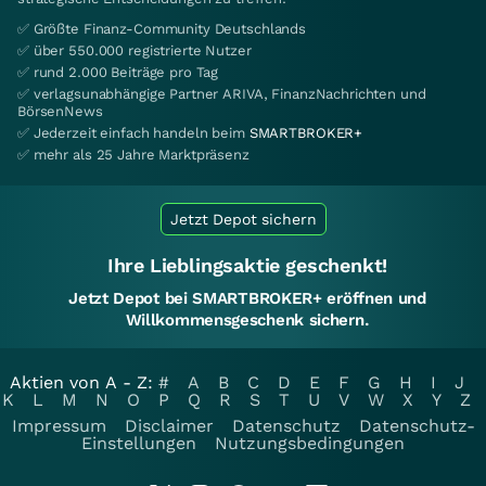
✅ Größte Finanz-Community Deutschlands
✅ über 550.000 registrierte Nutzer
✅ rund 2.000 Beiträge pro Tag
✅ verlagsunabhängige Partner ARIVA, FinanzNachrichten und
BörsenNews
✅ Jederzeit einfach handeln beim
SMARTBROKER+
✅ mehr als 25 Jahre Marktpräsenz
Jetzt Depot sichern
Ihre Lieblingsaktie geschenkt!
Jetzt Depot bei SMARTBROKER+ eröffnen und
Willkommensgeschenk sichern.
Aktien von A - Z:
#
A
B
C
D
E
F
G
H
I
J
K
L
M
N
O
P
Q
R
S
T
U
V
W
X
Y
Z
Impressum
Disclaimer
Datenschutz
Datenschutz-
Einstellungen
Nutzungsbedingungen