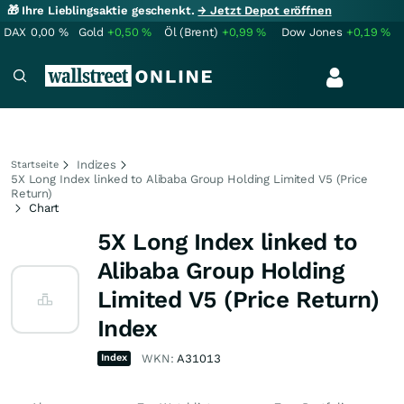
🎁 Ihre Lieblingsaktie geschenkt.
→ Jetzt Depot eröffnen
DAX
0,00
%
Gold
+0,50
%
Öl (Brent)
+0,99
%
Dow Jones
+0,19
%
Indizes
Startseite
5X Long Index linked to Alibaba Group Holding Limited V5 (Price
Return)
Chart
5X Long Index linked to
Alibaba Group Holding
Limited V5 (Price Return)
Index
Index
WKN:
A31013