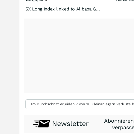
Wertpapier
Letzter Ku
5X Long Index linked to Alibaba Group Holding Limited V5 (Price Return)
Im Durchschnitt erleiden 7 von 10 Kleinanlegern Verluste b
Abonnieren
Newsletter
verpasse