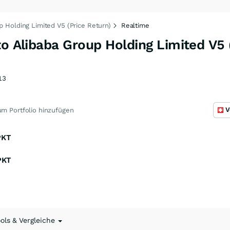
p Holding Limited V5 (Price Return)
Realtime
to Alibaba Group Holding Limited V5 
13
V
m Portfolio hinzufügen
PKT
PKT
ools & Vergleiche