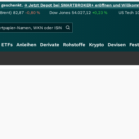
ie geschenkt.
→ Jetzt Depot bei SMARTBROKER+ eröffnen und Willkom
(Brent)
82,87
-0,80
%
Dow Jones
54.027,12
+0,23
%
US Tech 1
ETFs
Anleihen
Derivate
Rohstoffe
Krypto
Devisen
Fest