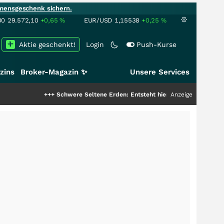
mensgeschenk sichern.
00
29.572,10
+0,65
%
EUR/USD
1,15538
+0,25
%
Aktie geschenkt!
Login
Push-Kurse
zins
Broker-Magazin ✨
Unsere Services
+++
Schwere Seltene Erden: Entsteht hier die nächste Milliardenstor
Anzeige