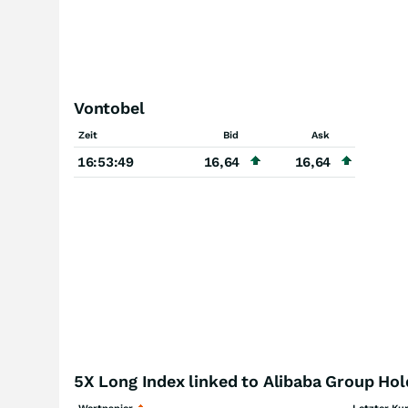
Vontobel
Zeit
Bid
Ask
16:53:49
16,64
16,64
5X Long Index linked to Alibaba Group Hol