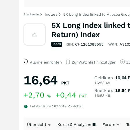
Indizes
5X Long Index linked to Alibaba Grou
Startseite
5X Long Index linked 
Return) Index
Index
ISIN:
CH1201388555
WKN:
A310
Alarme einrichten
Zur Watchlist hinzufügen
Zu
16,64
Geldkurs
16,64
PKT
16:53:49
Briefkurs
16,64
+2,70
+0,44
%
PKT
16:53:49
Letzter Kurs
16:53:49
Vontobel
Übersicht
Kurse & Analysen
Forum
T