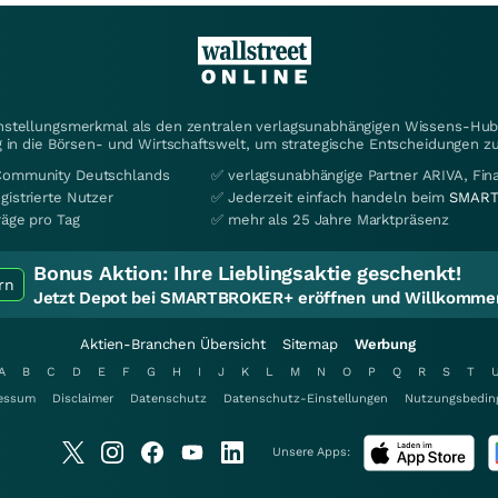
instellungsmerkmal als den zentralen verlagsunabhängigen Wissens-Hub 
 in die Börsen- und Wirtschaftswelt, um strategische Entscheidungen zu
Community Deutschlands
✅ verlagsunabhängige Partner ARIVA, Fi
gistrierte Nutzer
✅ Jederzeit einfach handeln beim
SMART
räge pro Tag
✅ mehr als 25 Jahre Marktpräsenz
Bonus Aktion:
Ihre Lieblingsaktie geschenkt!
rn
Jetzt Depot bei SMARTBROKER+ eröffnen und Willkommen
Aktien-Branchen Übersicht
Sitemap
Werbung
A
B
C
D
E
F
G
H
I
J
K
L
M
N
O
P
Q
R
S
T
essum
Disclaimer
Datenschutz
Datenschutz-Einstellungen
Nutzungsbedin
Unsere Apps: