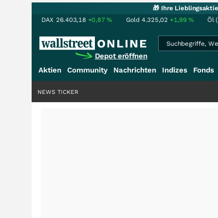
🎁 Ihre Lieblingsakt
DAX
26.403,18
+0,87
%
Gold
4.325,02
+1,99
%
Öl 
Depot eröffnen
Aktien
Community
Nachrichten
Indizes
Fonds
NEWS TICKER