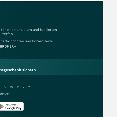
für einen aktuellen und fundierten
 treffen.
nanzNachrichten und BörsenNews
BROKER+
sgeschenk sichern.
U
V
W
X
Y
Z
gungen