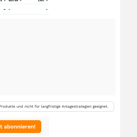
rs
Börse
Zeit
-
-
-
rodukte und nicht für langfristige Anlagestrategien geeignet.
t abonnieren!