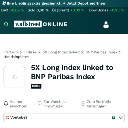
🎁 Ihre Lieblingsaktie geschenkt.
→ Jetzt Depot eröffnen
DAX
+0,69
%
Gold
0,00
%
Öl (Brent)
+0,02
%
Dow Jones
+0,25
%
Indizes
5X Long Index linked to BNP Paribas Index
Startseite
Handelsplätze
5X Long Index linked to
BNP Paribas Index
Index
Alarme
Zur Watchlist
Zum Portfolio
einrichten
hinzufügen
hinzufügen
Vontobel