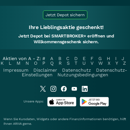
Jetzt Depot sichern
Ihre Lieblingsaktie geschenkt!
Jetzt Depot bei SMARTBROKER+ eröffnen und
Willkommensgeschenk sichern.
Aktien von A - Z:
#
A
B
C
D
E
F
G
H
I
J
K
L
M
N
O
P
Q
R
S
T
U
V
W
X
Y
Z
Impressum
Disclaimer
Datenschutz
Datenschutz-
Einstellungen
Nutzungsbedingungen
Unsere Apps:
Wenn Sie Kursdaten, Widgets oder andere Finanzinformationen benötigen, hilft
Ihnen
ARIVA
gerne.