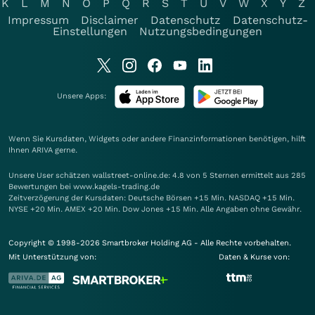
K
L
M
N
O
P
Q
R
S
T
U
V
W
X
Y
Z
Impressum
Disclaimer
Datenschutz
Datenschutz-
Einstellungen
Nutzungsbedingungen
Unsere Apps:
Wenn Sie Kursdaten, Widgets oder andere Finanzinformationen benötigen, hilft
Ihnen
ARIVA
gerne.
Unsere User schätzen wallstreet-online.de: 4.8 von 5 Sternen ermittelt aus 285
Bewertungen bei www.kagels-trading.de
Zeitverzögerung der Kursdaten: Deutsche Börsen +15 Min. NASDAQ +15 Min.
NYSE +20 Min. AMEX +20 Min. Dow Jones +15 Min. Alle Angaben ohne Gewähr.
Copyright © 1998-2026 Smartbroker Holding AG - Alle Rechte vorbehalten.
Mit Unterstützung von:
Daten & Kurse von: