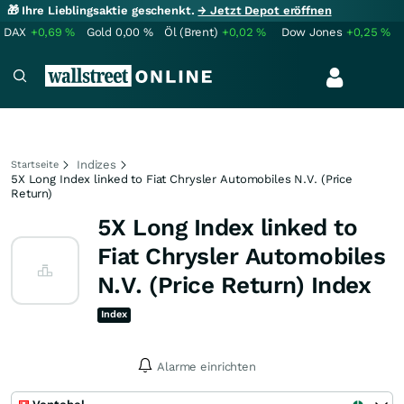
🎁 Ihre Lieblingsaktie geschenkt.
→ Jetzt Depot eröffnen
DAX
+0,69
%
Gold
0,00
%
Öl (Brent)
+0,02
%
Dow Jones
+0,25
%
Indizes
Startseite
5X Long Index linked to Fiat Chrysler Automobiles N.V. (Price
Return)
5X Long Index linked to
Fiat Chrysler Automobiles
N.V. (Price Return) Index
Index
Alarme einrichten