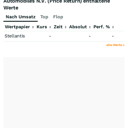
Automobiles N.V. (Price Return) enthaltene
Werte
Nach Umsatz
Top
Flop
Wertpapier
Kurs
Zeit
Absolut
Perf. %
Stellantis
-
-
-
alle Werte »