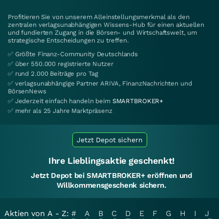
Profitieren Sie von unserem Alleinstellungsmerkmal als den
zentralen verlagsunabhängigen Wissens-Hub für einen aktuellen
und fundierten Zugang in die Börsen- und Wirtschaftswelt, um
strategische Entscheidungen zu treffen.
✅ Größte Finanz-Community Deutschlands
✅ über 550.000 registrierte Nutzer
✅ rund 2.000 Beiträge pro Tag
✅ verlagsunabhängige Partner ARIVA, FinanzNachrichten und
BörsenNews
✅ Jederzeit einfach handeln beim
SMARTBROKER+
✅ mehr als 25 Jahre Marktpräsenz
Jetzt Depot sichern
Ihre Lieblingsaktie geschenkt!
Jetzt Depot bei SMARTBROKER+ eröffnen und
Willkommensgeschenk sichern.
Aktien von A - Z:
#
A
B
C
D
E
F
G
H
I
J