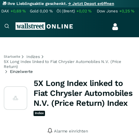
🎁 Ihre Lieblingsaktie geschenkt.
→ Jetzt Depot eröffnen
DAX
+0,69
%
Gold
0,00
%
Öl (Brent)
+0,02
%
Dow Jones
+0,25
%
Indizes
Startseite
5X Long Index linked to Fiat Chrysler Automobiles N.V. (Price
Return)
Einzelwerte
5X Long Index linked to
Fiat Chrysler Automobiles
N.V. (Price Return) Index
Index
Alarme einrichten