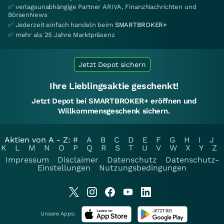
✅ verlagsunabhängige Partner ARIVA, FinanzNachrichten und
BörsenNews
✅ Jederzeit einfach handeln beim
SMARTBROKER+
✅ mehr als 25 Jahre Marktpräsenz
Jetzt Depot sichern
Ihre Lieblingsaktie geschenkt!
Jetzt Depot bei SMARTBROKER+ eröffnen und
Willkommensgeschenk sichern.
Aktien von A - Z:
#
A
B
C
D
E
F
G
H
I
J
K
L
M
N
O
P
Q
R
S
T
U
V
W
X
Y
Z
Impressum
Disclaimer
Datenschutz
Datenschutz-
Einstellungen
Nutzungsbedingungen
Unsere Apps: