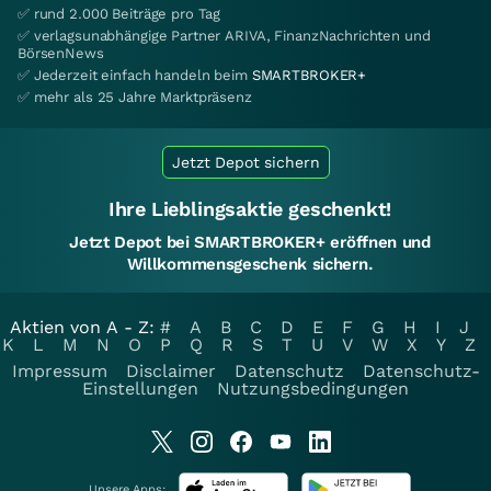
✅ rund 2.000 Beiträge pro Tag
✅ verlagsunabhängige Partner ARIVA, FinanzNachrichten und
BörsenNews
✅ Jederzeit einfach handeln beim
SMARTBROKER+
✅ mehr als 25 Jahre Marktpräsenz
Jetzt Depot sichern
Ihre Lieblingsaktie geschenkt!
Jetzt Depot bei SMARTBROKER+ eröffnen und
Willkommensgeschenk sichern.
Aktien von A - Z:
#
A
B
C
D
E
F
G
H
I
J
K
L
M
N
O
P
Q
R
S
T
U
V
W
X
Y
Z
Impressum
Disclaimer
Datenschutz
Datenschutz-
Einstellungen
Nutzungsbedingungen
Unsere Apps: