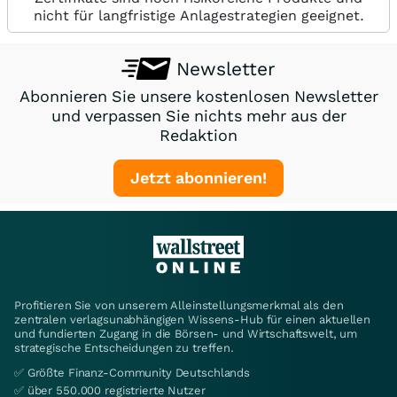
nicht für langfristige Anlagestrategien geeignet.
Newsletter
Abonnieren Sie unsere kostenlosen Newsletter
und verpassen Sie nichts mehr aus der
Redaktion
Jetzt abonnieren!
Profitieren Sie von unserem Alleinstellungsmerkmal als den
zentralen verlagsunabhängigen Wissens-Hub für einen aktuellen
und fundierten Zugang in die Börsen- und Wirtschaftswelt, um
strategische Entscheidungen zu treffen.
✅ Größte Finanz-Community Deutschlands
✅ über 550.000 registrierte Nutzer