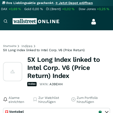
🎁 Ihre Lieblingsaktie geschenkt.
→ Jetzt Depot eröffnen
DAX
+0,69
%
Gold
0,00
%
Öl (Brent)
+0,02
%
Dow Jones
+0,25
%
Indizes
Startseite
5X Long Index linked to Intel Corp. V6 (Price Return)
5X Long Index linked to
Intel Corp. V6 (Price
Return) Index
Index
WKN:
A39EHH
Alarme
Zur Watchlist
Zum Portfolio
einrichten
hinzufügen
hinzufügen
Vontobel