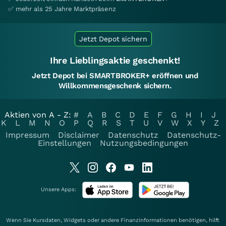
✅ mehr als 25 Jahre Marktpräsenz
Jetzt Depot sichern
Ihre Lieblingsaktie geschenkt!
Jetzt Depot bei SMARTBROKER+ eröffnen und
Willkommensgeschenk sichern.
Aktien von A - Z:
#
A
B
C
D
E
F
G
H
I
J
K
L
M
N
O
P
Q
R
S
T
U
V
W
X
Y
Z
Impressum
Disclaimer
Datenschutz
Datenschutz-
Einstellungen
Nutzungsbedingungen
Unsere Apps:
Wenn Sie Kursdaten, Widgets oder andere Finanzinformationen benötigen, hilft