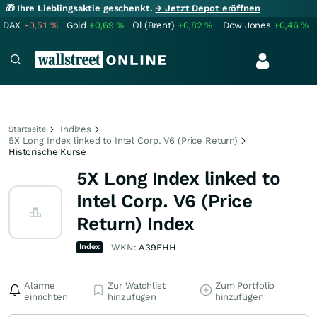
🎁 Ihre Lieblingsaktie geschenkt.
→ Jetzt Depot eröffnen
DAX
-0,51
%
Gold
+0,69
%
Öl (Brent)
+0,82
%
Dow Jones
+0,46
%
Indizes
Startseite
5X Long Index linked to Intel Corp. V6 (Price Return)
Historische Kurse
5X Long Index linked to
Intel Corp. V6 (Price
Return) Index
Index
WKN:
A39EHH
Alarme
Zur Watchlist
Zum Portfolio
einrichten
hinzufügen
hinzufügen