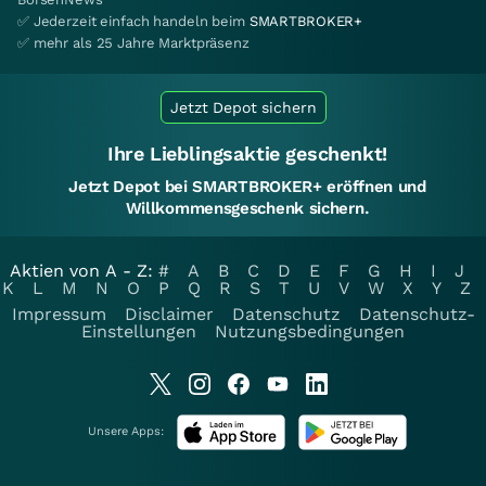
✅ Jederzeit einfach handeln beim
SMARTBROKER+
✅ mehr als 25 Jahre Marktpräsenz
Jetzt Depot sichern
Ihre Lieblingsaktie geschenkt!
Jetzt Depot bei SMARTBROKER+ eröffnen und
Willkommensgeschenk sichern.
Aktien von A - Z:
#
A
B
C
D
E
F
G
H
I
J
K
L
M
N
O
P
Q
R
S
T
U
V
W
X
Y
Z
Impressum
Disclaimer
Datenschutz
Datenschutz-
Einstellungen
Nutzungsbedingungen
Unsere Apps: