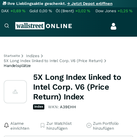
🎁 Ihre Lieblingsaktie geschenkt.
→ Jetzt Depot eröffnen
DAX
+0,69
%
Gold
0,00
%
Öl (Brent)
+0,02
%
Dow Jones
+0,25
%
Indizes
Startseite
5X Long Index linked to Intel Corp. V6 (Price Return)
Handelsplätze
5X Long Index linked to
Intel Corp. V6 (Price
Return) Index
Index
WKN:
A39EHH
Alarme
Zur Watchlist
Zum Portfolio
einrichten
hinzufügen
hinzufügen