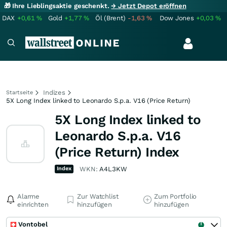
🎁 Ihre Lieblingsaktie geschenkt.
→ Jetzt Depot eröffnen
DAX
+0,61
%
Gold
+1,77
%
Öl (Brent)
-1,63
%
Dow Jones
+0,03
%
Indizes
Startseite
5X Long Index linked to Leonardo S.p.a. V16 (Price Return)
5X Long Index linked to
Leonardo S.p.a. V16
(Price Return) Index
Index
WKN:
A4L3KW
Alarme
Zur Watchlist
Zum Portfolio
einrichten
hinzufügen
hinzufügen
Vontobel