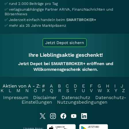
✅ rund 2.000 Beiträge pro Tag
✅ verlagsunabhängige Partner ARIVA, FinanzNachrichten und
BörsenNews
✅ Jederzeit einfach handeln beim
SMARTBROKER+
✅ mehr als 25 Jahre Marktpräsenz
Jetzt Depot sichern
Ihre Lieblingsaktie geschenkt!
Jetzt Depot bei SMARTBROKER+ eröffnen und
Willkommensgeschenk sichern.
Aktien von A - Z:
#
A
B
C
D
E
F
G
H
I
J
K
L
M
N
O
P
Q
R
S
T
U
V
W
X
Y
Z
Impressum
Disclaimer
Datenschutz
Datenschutz-
Einstellungen
Nutzungsbedingungen
Unsere Apps: