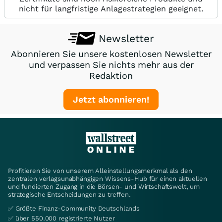
nicht für langfristige Anlagestrategien geeignet.
Newsletter
Abonnieren Sie unsere kostenlosen Newsletter
und verpassen Sie nichts mehr aus der
Redaktion
Jetzt abonnieren!
Profitieren Sie von unserem Alleinstellungsmerkmal als den
zentralen verlagsunabhängigen Wissens-Hub für einen aktuellen
und fundierten Zugang in die Börsen- und Wirtschaftswelt, um
strategische Entscheidungen zu treffen.
✅ Größte Finanz-Community Deutschlands
✅ über 550.000 registrierte Nutzer