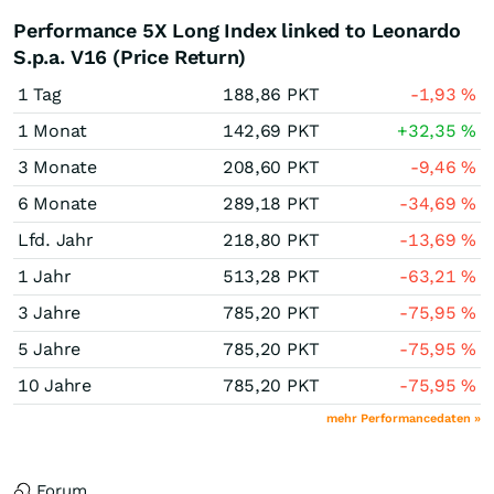
Performance 5X Long Index linked to Leonardo
S.p.a. V16 (Price Return)
1 Tag
188,86
PKT
-1,93
%
1 Monat
142,69
PKT
+32,35
%
3 Monate
208,60
PKT
-9,46
%
6 Monate
289,18
PKT
-34,69
%
Lfd. Jahr
218,80
PKT
-13,69
%
1 Jahr
513,28
PKT
-63,21
%
3 Jahre
785,20
PKT
-75,95
%
5 Jahre
785,20
PKT
-75,95
%
10 Jahre
785,20
PKT
-75,95
%
mehr Performancedaten »
Forum