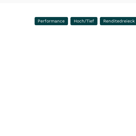
Performance
Hoch/Tief
Renditedreieck