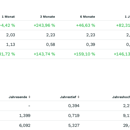
1 Monat
3 Monate
6 Monate
1 J
+4,42
%
+243,96
%
+46,63
%
+82,3
2,03
2,23
2,23
2
1,13
0,58
0,39
0
31,72
%
+143,74
%
+159,10
%
+146,1
Jahresende
Jahrestief
Jahreshoc
-
0,394
2,2
1,399
0,719
9,1
6,092
5,327
29,