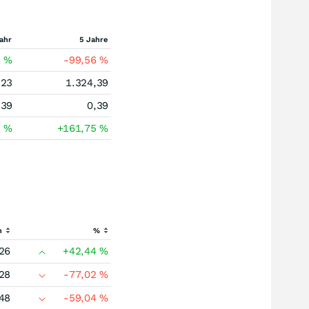
ahr
5 Jahre
1
%
-99,56
%
,23
1.324,39
,39
0,39
3
%
+161,75
%
h
%
26
+42,44
%
28
-77,02
%
48
-59,04
%