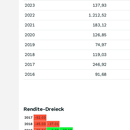
2023
137,93
2022
1.212,52
2021
183,12
2020
126,85
2019
74,97
2018
119,03
2017
246,92
2016
91,68
Rendite-Dreieck
2017
-52.03
2018
-45.03
-37.01