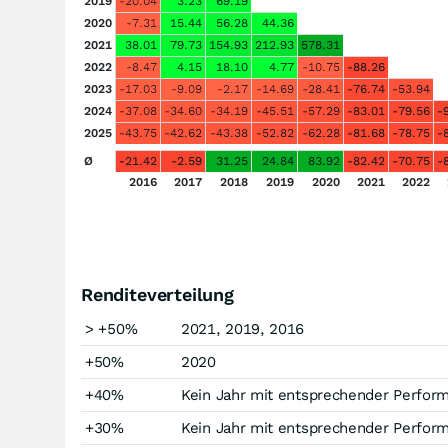
2019
-20.04
3.23
69.19
2020
-7.31
15.44
56.28
44.36
2021
38.01
79.73
154.93
212.93
578.31
2022
-8.47
4.15
18.10
4.77
-10.75
-88.26
2023
-17.03
-9.09
-2.17
-14.69
-28.41
-76.74
-53.94
2024
-37.08
-34.60
-34.19
-45.51
-57.29
-83.01
-79.56
-
2025
-43.75
-42.62
-43.38
-52.82
-62.28
-81.68
-78.75
-
Ø
-21.42
-2.59
31.25
24.84
83.92
-82.42
-70.75
-
2016
2017
2018
2019
2020
2021
2022
Renditeverteilung
> +50%
2021, 2019, 2016
+50%
2020
+40%
Kein Jahr mit entsprechender Perfor
+30%
Kein Jahr mit entsprechender Perfor