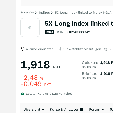
Indizes
5X Long Index linked to Merck KGaA
Startseite
5X Long Index linked
Index
ISIN:
CH0243903942
Alarme einrichten
Zur Watchlist hinzufügen
Zu
1,918
Geldkurs
1,918
PKT
05.08.26
Briefkurs
1,918
-2,48
%
05.08.26
-0,049
PKT
Letzter Kurs
05.08.26
Vontobel
Übersicht
Kurse & Analysen
Forum
T