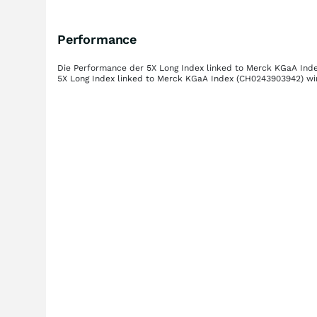
Performance
Die Performance der
5X Long Index linked to Merck KGaA Ind
5X Long Index linked to Merck KGaA Index
(CH0243903942)
wir