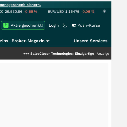
mensgeschenk sichern.
00
29.530,86
-0,69
%
EUR/USD
1,15475
-0,06
%
Aktie geschenkt!
Login
Push-Kurse
zins
Broker-Magazin ✨
Unsere Services
+++
SalesCloser Technologies: Einzigartige Leistung zieht die Top-Dogs an!
Anzeige