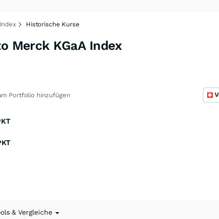
 Index
Historische Kurse
 to Merck KGaA Index
V
m Portfolio hinzufügen
PKT
PKT
ools & Vergleiche