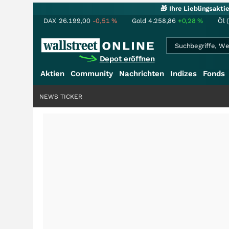
🎁 Ihre Lieblingsakt
DAX
26.199,00
-0,51
%
Gold
4.258,86
+0,28
%
Öl 
Depot eröffnen
Aktien
Community
Nachrichten
Indizes
Fonds
NEWS TICKER