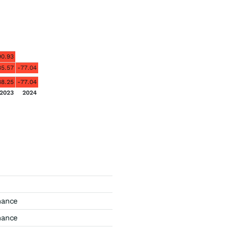
90.93
85.57
-77.04
88.25
-77.04
2023
2024
mance
mance