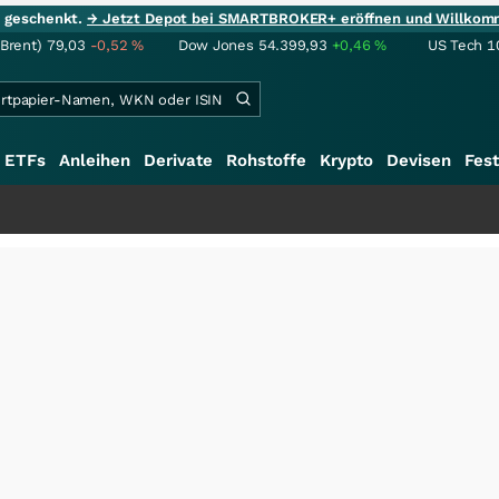
ie geschenkt.
→ Jetzt Depot bei SMARTBROKER+ eröffnen und Willkom
(Brent)
79,03
-0,52
%
Dow Jones
54.399,93
+0,46
%
US Tech 1
ETFs
Anleihen
Derivate
Rohstoffe
Krypto
Devisen
Fest