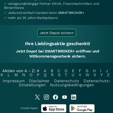
✅ verlagsunabhängige Partner ARIVA, FinanzNachrichten und
BörsenNews
✅ Jederzeit einfach handeln beim
SMARTBROKER+
✅ mehr als 25 Jahre Marktpräsenz
Jetzt Depot sichern
Ihre Lieblingsaktie geschenkt!
Jetzt Depot bei SMARTBROKER+ eröffnen und
Willkommensgeschenk sichern.
Aktien von A - Z:
#
A
B
C
D
E
F
G
H
I
J
K
L
M
N
O
P
Q
R
S
T
U
V
W
X
Y
Z
Impressum
Disclaimer
Datenschutz
Datenschutz-
Einstellungen
Nutzungsbedingungen
Unsere Apps: