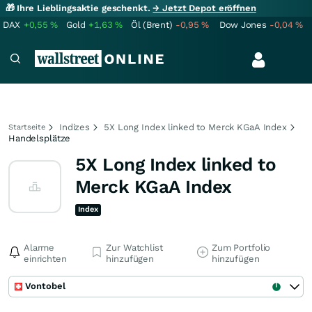
🎁 Ihre Lieblingsaktie geschenkt.
→ Jetzt Depot eröffnen
DAX
+0,55
%
Gold
+1,63
%
Öl (Brent)
-0,95
%
Dow Jones
-0,04
%
Indizes
5X Long Index linked to Merck KGaA Index
Startseite
Handelsplätze
5X Long Index linked to
Merck KGaA Index
Index
Alarme
Zur Watchlist
Zum Portfolio
einrichten
hinzufügen
hinzufügen
Vontobel