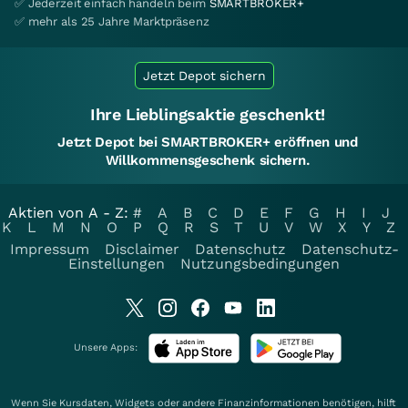
✅ Jederzeit einfach handeln beim
SMARTBROKER+
✅ mehr als 25 Jahre Marktpräsenz
Jetzt Depot sichern
Ihre Lieblingsaktie geschenkt!
Jetzt Depot bei SMARTBROKER+ eröffnen und
Willkommensgeschenk sichern.
Aktien von A - Z:
#
A
B
C
D
E
F
G
H
I
J
K
L
M
N
O
P
Q
R
S
T
U
V
W
X
Y
Z
Impressum
Disclaimer
Datenschutz
Datenschutz-
Einstellungen
Nutzungsbedingungen
Unsere Apps:
Wenn Sie Kursdaten, Widgets oder andere Finanzinformationen benötigen, hilft