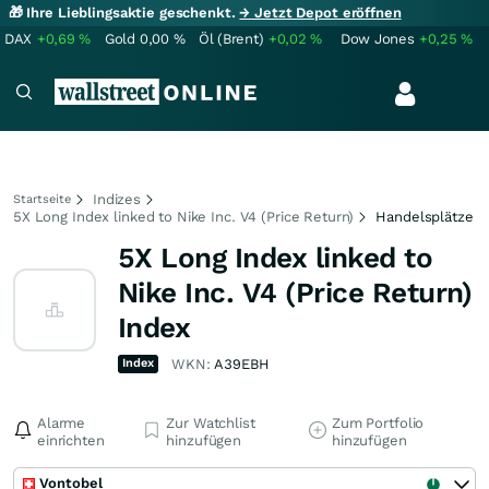
🎁 Ihre Lieblingsaktie geschenkt.
→ Jetzt Depot eröffnen
DAX
+0,69
%
Gold
0,00
%
Öl (Brent)
+0,02
%
Dow Jones
+0,25
%
Indizes
Startseite
5X Long Index linked to Nike Inc. V4 (Price Return)
Handelsplätze
5X Long Index linked to
Nike Inc. V4 (Price Return)
Index
Index
WKN:
A39EBH
Alarme
Zur Watchlist
Zum Portfolio
einrichten
hinzufügen
hinzufügen
Vontobel