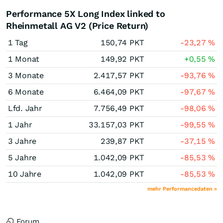
Performance 5X Long Index linked to
Rheinmetall AG V2 (Price Return)
1 Tag
150,74
PKT
-23,27
%
1 Monat
149,92
PKT
+0,55
%
3 Monate
2.417,57
PKT
-93,76
%
6 Monate
6.464,09
PKT
-97,67
%
Lfd. Jahr
7.756,49
PKT
-98,06
%
1 Jahr
33.157,03
PKT
-99,55
%
3 Jahre
239,87
PKT
-37,15
%
5 Jahre
1.042,09
PKT
-85,53
%
10 Jahre
1.042,09
PKT
-85,53
%
mehr Performancedaten »
Forum