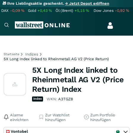
🎁 Ihre Lieblingsaktie geschenkt.
→ Jetzt Depot eröffnen
DAX
-0,09
%
Gold
+0,43
%
Öl (Brent)
+5,15
%
Dow Jones
-0,92
%
Indizes
Startseite
5X Long Index linked to Rheinmetall AG V2 (Price Return)
5X Long Index linked to
Rheinmetall AG V2 (Price
Return) Index
Index
WKN:
A3TGZ8
Alarme
Zur Watchlist
Zum Portfolio
einrichten
hinzufügen
hinzufügen
Vontobel