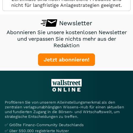
nicht für langfristige Anlagestrategien geeignet.
Newsletter
Abonnieren Sie unsere kostenlosen Newsletter
und verpassen Sie nichts mehr aus der
Redaktion
Jetzt abonnieren!
Profitieren Sie von unserem Alleinstellungsmerkmal als den
zentralen verlagsunabhängigen Wissens-Hub für einen aktuellen
und fundierten Zugang in die Börsen- und Wirtschaftswelt, um
strategische Entscheidungen zu treffen.
✅ Größte Finanz-Community Deutschlands
✅ über 550.000 registrierte Nutzer