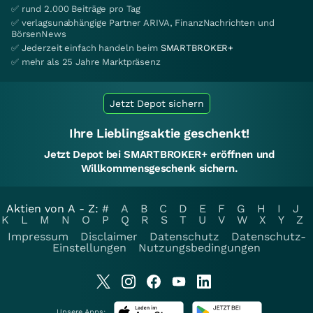
✅ rund 2.000 Beiträge pro Tag
✅ verlagsunabhängige Partner ARIVA, FinanzNachrichten und
BörsenNews
✅ Jederzeit einfach handeln beim
SMARTBROKER+
✅ mehr als 25 Jahre Marktpräsenz
Jetzt Depot sichern
Ihre Lieblingsaktie geschenkt!
Jetzt Depot bei SMARTBROKER+ eröffnen und
Willkommensgeschenk sichern.
Aktien von A - Z:
#
A
B
C
D
E
F
G
H
I
J
K
L
M
N
O
P
Q
R
S
T
U
V
W
X
Y
Z
Impressum
Disclaimer
Datenschutz
Datenschutz-
Einstellungen
Nutzungsbedingungen
Unsere Apps: