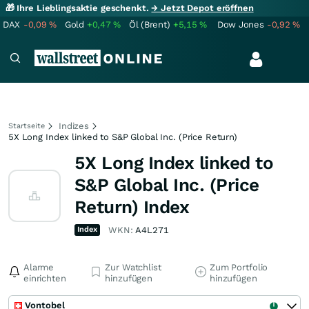
🎁 Ihre Lieblingsaktie geschenkt.
→ Jetzt Depot eröffnen
DAX
-0,09
%
Gold
+0,47
%
Öl (Brent)
+5,15
%
Dow Jones
-0,92
%
Indizes
Startseite
5X Long Index linked to S&P Global Inc. (Price Return)
5X Long Index linked to
S&P Global Inc. (Price
Return) Index
Index
WKN:
A4L271
Alarme
Zur Watchlist
Zum Portfolio
einrichten
hinzufügen
hinzufügen
Vontobel