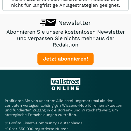
nicht für langfristige Anlagestrategien geeignet.
Newsletter
Abonnieren Sie unsere kostenlosen Newsletter
und verpassen Sie nichts mehr aus der
Redaktion
Jetzt abonnieren!
Profitieren Sie von unserem Alleinstellungsmerkmal als den
zentralen verlagsunabhängigen Wissens-Hub für einen aktuellen
und fundierten Zugang in die Börsen- und Wirtschaftswelt, um
strategische Entscheidungen zu treffen.
✅ Größte Finanz-Community Deutschlands
✅ über 550.000 registrierte Nutzer