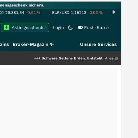
mensgeschenk sichern.
00
29.381,54
-0,51
%
EUR/USD
1,15213
-0,03
%
Aktie geschenkt!
Login
Push-Kurse
zins
Broker-Magazin ✨
Unsere Services
+++
Schwere Seltene Erden: Entsteht hier die nächste Milliarde
Anzeige