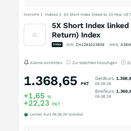
Indizes
5X Short Index linked to 10-Year US 
Startseite
5X Short Index linked
Return) Index
Index
ISIN:
CH1263223609
WKN:
A36V
Alarme einrichten
Zur Watchlist hinzufügen
Zu
1.368,65
Geldkurs
1.368,
PKT
06.08.26
Briefkurs
1.368,
+1,65
%
06.08.26
+22,23
PKT
Letzter Kurs
06.08.26
Vontobel