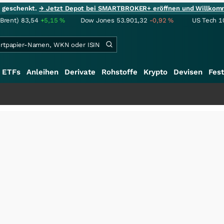
ie geschenkt.
→ Jetzt Depot bei SMARTBROKER+ eröffnen und Willkom
(Brent)
83,54
+5,15
%
Dow Jones
53.901,32
-0,92
%
US Tech 1
ETFs
Anleihen
Derivate
Rohstoffe
Krypto
Devisen
Fest