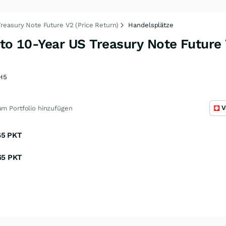
Treasury Note Future V2 (Price Return)
Handelsplätze
 to 10-Year US Treasury Note Future 
H5
V
m Portfolio hinzufügen
65
PKT
65
PKT