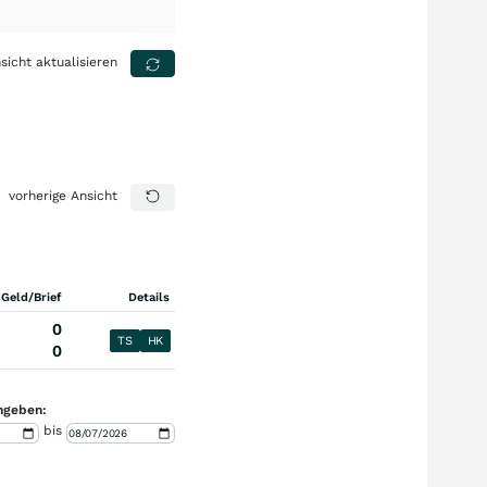
sicht aktualisieren
vorherige Ansicht
 Geld/Brief
Details
0
TS
HK
0
ngeben:
bis