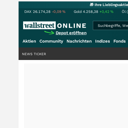
🎁 Ihre Lieblingsakt
DAX
26.174,28
-0,09
%
Gold
4.258,38
+0,42
%
Öl 
Depot eröffnen
Aktien
Community
Nachrichten
Indizes
Fonds
NEWS TICKER