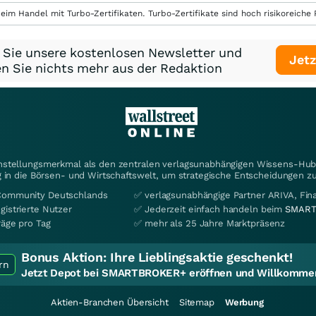
eim Handel mit Turbo-Zertifikaten. Turbo-Zertifikate sind hoch risikoreiche P
 Sie unsere kostenlosen Newsletter und
Jetz
n Sie nichts mehr aus der Redaktion
instellungsmerkmal als den zentralen verlagsunabhängigen Wissens-Hub 
 in die Börsen- und Wirtschaftswelt, um strategische Entscheidungen zu
Community Deutschlands
✅ verlagsunabhängige Partner ARIVA, Fi
gistrierte Nutzer
✅ Jederzeit einfach handeln beim
SMART
räge pro Tag
✅ mehr als 25 Jahre Marktpräsenz
Bonus Aktion:
Ihre Lieblingsaktie geschenkt!
rn
Jetzt Depot bei SMARTBROKER+ eröffnen und Willkommen
Aktien-Branchen Übersicht
Sitemap
Werbung