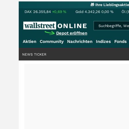
🎁 Ihre Lieblingsakt
DAX
26.355,84
+0,69
%
Gold
4.342,26
0,00
%
Öl (
Depot eröffnen
Aktien
Community
Nachrichten
Indizes
Fonds
NEWS TICKER