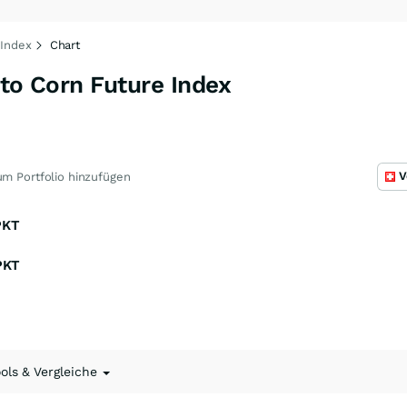
 Index
Chart
 to Corn Future Index
V
m Portfolio hinzufügen
PKT
PKT
ools & Vergleiche