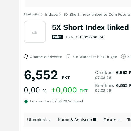
Indizes
5X Short Index linked to Corn Future
Startseite
5X Short Index linked
Index
ISIN:
CH0327288558
Alarme einrichten
Zur Watchlist hinzufügen
Zu
6,552
Geldkurs
6,552
PKT
07.08.26
Briefkurs
6,552
0,00
+0,000
%
PKT
07.08.26
Letzter Kurs
07.08.26
Vontobel
Übersicht
Kurse & Analysen
Forum
T