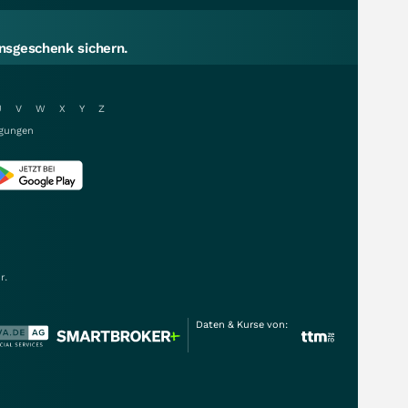
sgeschenk sichern.
U
V
W
X
Y
Z
gungen
r.
Daten & Kurse von: