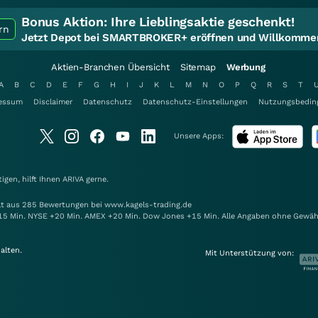
Bonus Aktion:
Ihre Lieblingsaktie geschenkt!
rn
Jetzt Depot bei SMARTBROKER+ eröffnen und Willkommen
Aktien-Branchen Übersicht
Sitemap
Werbung
A
B
C
D
E
F
G
H
I
J
K
L
M
N
O
P
Q
R
S
T
essum
Disclaimer
Datenschutz
Datenschutz-Einstellungen
Nutzungsbedin
Unsere Apps:
gen, hilft Ihnen
ARIVA
gerne.
elt aus 285 Bewertungen bei www.kagels-trading.de
15 Min. NYSE +20 Min. AMEX +20 Min. Dow Jones +15 Min. Alle Angaben ohne Gewäh
alten.
Mit Unterstützung von: