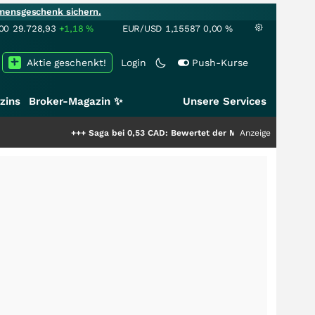
mensgeschenk sichern.
00
29.728,93
+1,18
%
EUR/USD
1,15587
0,00
%
Aktie geschenkt!
Login
Push-Kurse
zins
Broker-Magazin ✨
Unsere Services
+++
Saga bei 0,53 CAD: Bewertet der Markt noch immer nur die Hä
Anzeige