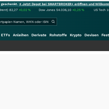
ie geschenkt.
→ Jetzt Depot bei SMARTBROKER+ eröffnen und Willkom
Brent)
82,27
+0,02
%
Dow Jones
54.036,10
+0,25
%
US Tech 1
ETFs
Anleihen
Derivate
Rohstoffe
Krypto
Devisen
Fest