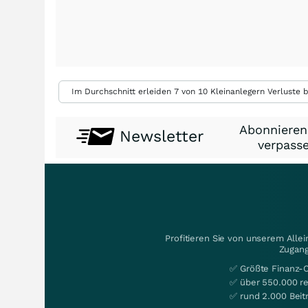
Im Durchschnitt erleiden 7 von 10 Kleinanlegern Verluste b
Abonnieren
Newsletter
verpasse
Profitieren Sie von unserem Alle
Zugang
✅ Größte Finanz-
✅ über 550.000 re
✅ rund 2.000 Beit