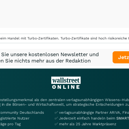
eim Handel mit Turbo-Zertifikaten. Turbo-Zertifikate sind hoch risikoreiche P
 Sie unsere kostenlosen Newsletter und
Jetz
n Sie nichts mehr aus der Redaktion
instellungsmerkmal als den zentralen verlagsunabhängigen Wissens-Hub 
 in die Börsen- und Wirtschaftswelt, um strategische Entscheidungen zu
Community Deutschlands
✅ verlagsunabhängige Partner ARIVA, Fi
gistrierte Nutzer
✅ Jederzeit einfach handeln beim
SMART
räge pro Tag
✅ mehr als 25 Jahre Marktpräsenz