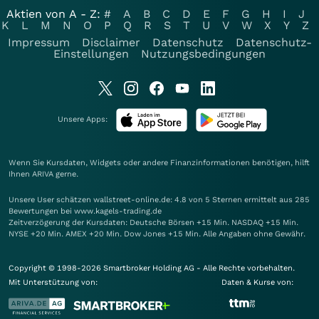
Aktien von A - Z:
#
A
B
C
D
E
F
G
H
I
J
K
L
M
N
O
P
Q
R
S
T
U
V
W
X
Y
Z
Impressum
Disclaimer
Datenschutz
Datenschutz-
Einstellungen
Nutzungsbedingungen
Unsere Apps:
Wenn Sie Kursdaten, Widgets oder andere Finanzinformationen benötigen, hilft
Ihnen
ARIVA
gerne.
Unsere User schätzen wallstreet-online.de: 4.8 von 5 Sternen ermittelt aus 285
Bewertungen bei www.kagels-trading.de
Zeitverzögerung der Kursdaten: Deutsche Börsen +15 Min. NASDAQ +15 Min.
NYSE +20 Min. AMEX +20 Min. Dow Jones +15 Min. Alle Angaben ohne Gewähr.
Copyright © 1998-2026 Smartbroker Holding AG - Alle Rechte vorbehalten.
Mit Unterstützung von:
Daten & Kurse von: