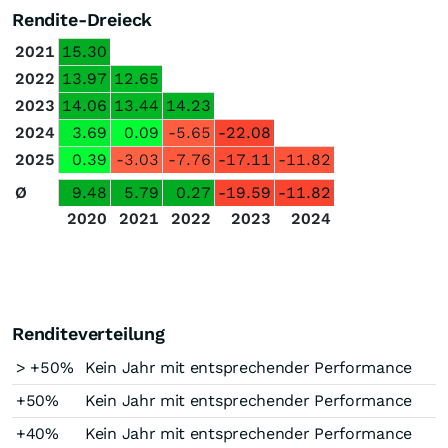
Rendite-Dreieck
2021
15.30
2022
13.97
12.65
2023
14.06
13.44
14.23
2024
3.69
0.09
-5.65
-22.08
2025
0.39
-3.03
-7.76
-17.11
-11.82
Ø
9.48
5.79
0.27
-19.59
-11.82
2020
2021
2022
2023
2024
Renditeverteilung
> +50%
Kein Jahr mit entsprechender Performance
+50%
Kein Jahr mit entsprechender Performance
+40%
Kein Jahr mit entsprechender Performance