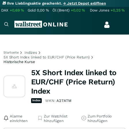
🎁 Ihre Lieblingsaktie geschenkt.
→ Jetzt Depot eröffnen
DAX
+0,69
%
Gold
0,00
%
Öl (Brent)
+0,02
%
Dow Jones
+0,25
%
Indizes
Startseite
5X Short Index linked to EUR/CHF (Price Return)
Historische Kurse
5X Short Index linked to
EUR/CHF (Price Return)
Index
Index
WKN:
A27ATM
Alarme
Zur Watchlist
Zum Portfolio
einrichten
hinzufügen
hinzufügen