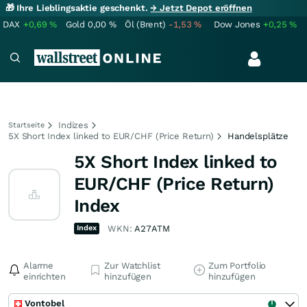
🎁 Ihre Lieblingsaktie geschenkt.
→ Jetzt Depot eröffnen
DAX
+0,69
%
Gold
0,00
%
Öl (Brent)
-1,53
%
Dow Jones
+0,25
%
Indizes
Startseite
5X Short Index linked to EUR/CHF (Price Return)
Handelsplätze
5X Short Index linked to
EUR/CHF (Price Return)
Index
Index
WKN:
A27ATM
Alarme
Zur Watchlist
Zum Portfolio
einrichten
hinzufügen
hinzufügen
Vontobel