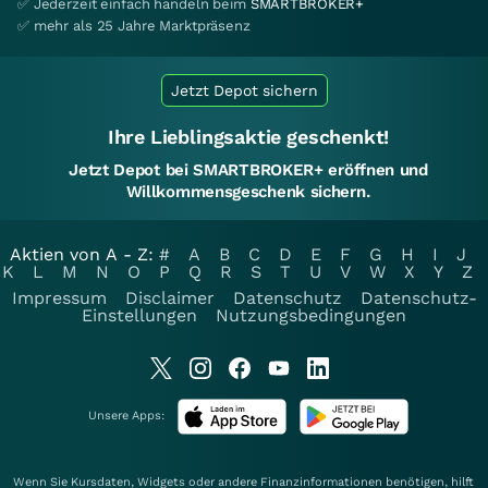
✅ Jederzeit einfach handeln beim
SMARTBROKER+
✅ mehr als 25 Jahre Marktpräsenz
Jetzt Depot sichern
Ihre Lieblingsaktie geschenkt!
Jetzt Depot bei SMARTBROKER+ eröffnen und
Willkommensgeschenk sichern.
Aktien von A - Z:
#
A
B
C
D
E
F
G
H
I
J
K
L
M
N
O
P
Q
R
S
T
U
V
W
X
Y
Z
Impressum
Disclaimer
Datenschutz
Datenschutz-
Einstellungen
Nutzungsbedingungen
Unsere Apps:
Wenn Sie Kursdaten, Widgets oder andere Finanzinformationen benötigen, hilft