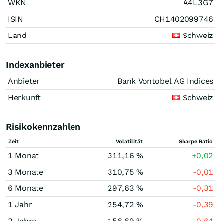
WKN
A4L3G7
ISIN
CH1402099746
Land
Schweiz
Indexanbieter
Anbieter
Bank Vontobel AG Indices
Herkunft
Schweiz
Risikokennzahlen
Zeit
Volatilität
Sharpe Ratio
1 Monat
311,16 %
+0,02
3 Monate
310,75 %
-0,01
6 Monate
297,63 %
-0,31
1 Jahr
254,72 %
-0,39
3 Jahre
156,69 %
-0,64