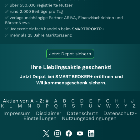
✅ über 550.000 registrierte Nutzer
✅ rund 2.000 Beiträge pro Tag
✅ verlagsunabhängige Partner ARIVA, FinanzNachrichten und
BörsenNews
✅ Jederzeit einfach handeln beim
SMARTBROKER+
✅ mehr als 25 Jahre Marktpräsenz
Jetzt Depot sichern
Ihre Lieblingsaktie geschenkt!
Jetzt Depot bei SMARTBROKER+ eröffnen und
Willkommensgeschenk sichern.
Aktien von A - Z:
#
A
B
C
D
E
F
G
H
I
J
K
L
M
N
O
P
Q
R
S
T
U
V
W
X
Y
Z
Impressum
Disclaimer
Datenschutz
Datenschutz-
Einstellungen
Nutzungsbedingungen