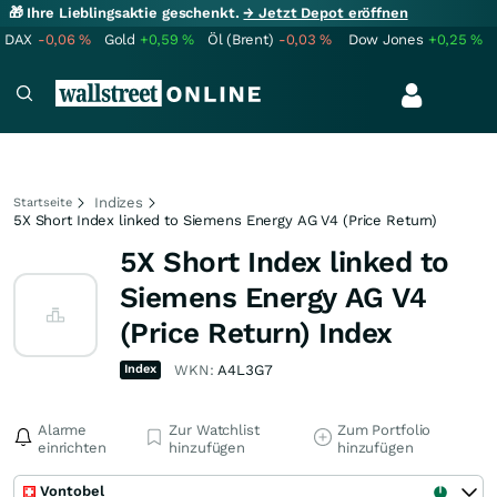
🎁 Ihre Lieblingsaktie geschenkt.
→ Jetzt Depot eröffnen
DAX
-0,06
%
Gold
+0,59
%
Öl (Brent)
-0,03
%
Dow Jones
+0,25
%
Indizes
Startseite
5X Short Index linked to Siemens Energy AG V4 (Price Return)
5X Short Index linked to
Siemens Energy AG V4
(Price Return) Index
Index
WKN:
A4L3G7
Alarme
Zur Watchlist
Zum Portfolio
einrichten
hinzufügen
hinzufügen
Vontobel