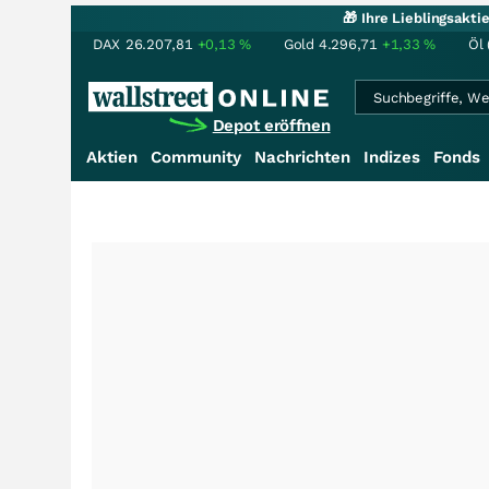
🎁 Ihre Lieblingsakt
DAX
26.207,81
+0,13
%
Gold
4.296,71
+1,33
%
Öl 
Depot eröffnen
Aktien
Community
Nachrichten
Indizes
Fonds