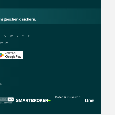
sgeschenk sichern.
U
V
W
X
Y
Z
gungen
r.
Daten & Kurse von: