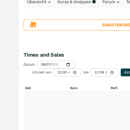
Übersicht
Kurse & Analysen
Forum
T
🎁
SMARTBROKER+
Times and Sales
Datum
Akt
Uhrzeit von
bis
Zeit
Kurs
Perf.