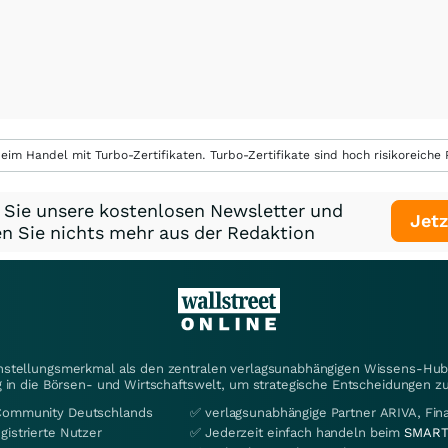
eim Handel mit Turbo-Zertifikaten. Turbo-Zertifikate sind hoch risikoreiche P
 Sie unsere kostenlosen Newsletter und
Jetz
n Sie nichts mehr aus der Redaktion
instellungsmerkmal als den zentralen verlagsunabhängigen Wissens-Hub 
 in die Börsen- und Wirtschaftswelt, um strategische Entscheidungen zu
Community Deutschlands
✅ verlagsunabhängige Partner ARIVA, Fi
gistrierte Nutzer
✅ Jederzeit einfach handeln beim
SMART