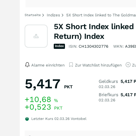
Indizes
5X Short Index linked to The Goldman
Startseite
5X Short Index linked
Return) Index
Index
ISIN:
CH1304302776
WKN:
A39E
Alarme einrichten
Zur Watchlist hinzufügen
Zu
5,417
Geldkurs
5,417
PKT
02.03.26
Briefkurs
5,417
+10,68
%
02.03.26
+0,523
PKT
Letzter Kurs
02.03.26
Vontobel