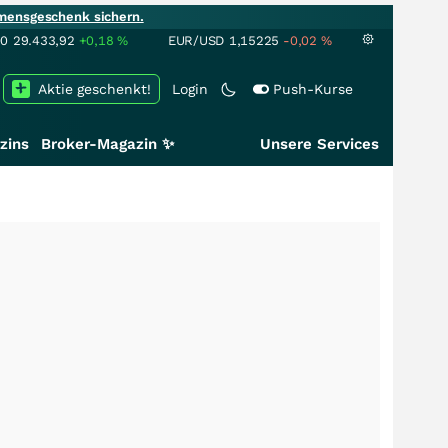
mensgeschenk sichern.
00
29.433,92
+0,18
%
EUR/USD
1,15225
-0,02
%
Aktie geschenkt!
Login
Push-Kurse
zins
Broker-Magazin ✨
Unsere Services