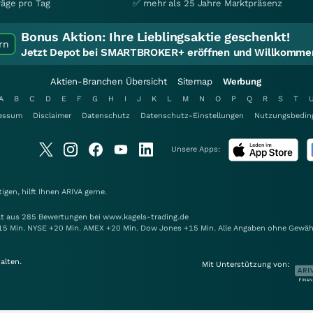
räge pro Tag
✅ mehr als 25 Jahre Marktpräsenz
Bonus Aktion:
Ihre Lieblingsaktie geschenkt!
rn
Jetzt Depot bei SMARTBROKER+ eröffnen und Willkommen
Aktien-Branchen Übersicht
Sitemap
Werbung
A
B
C
D
E
F
G
H
I
J
K
L
M
N
O
P
Q
R
S
T
essum
Disclaimer
Datenschutz
Datenschutz-Einstellungen
Nutzungsbedin
Unsere Apps:
gen, hilft Ihnen
ARIVA
gerne.
elt aus 285 Bewertungen bei www.kagels-trading.de
15 Min. NYSE +20 Min. AMEX +20 Min. Dow Jones +15 Min. Alle Angaben ohne Gewäh
alten.
Mit Unterstützung von: