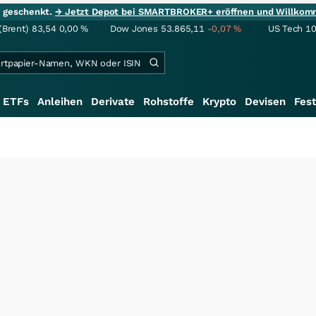
ie geschenkt.
→ Jetzt Depot bei SMARTBROKER+ eröffnen und Willkom
(Brent)
83,54
0,00
%
Dow Jones
53.865,11
-0,07
%
US Tech 1
ETFs
Anleihen
Derivate
Rohstoffe
Krypto
Devisen
Fest