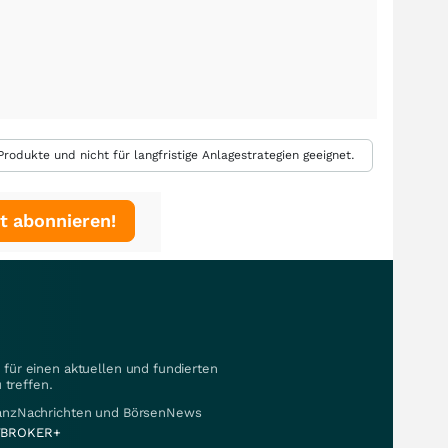
rodukte und nicht für langfristige Anlagestrategien geeignet.
t abonnieren!
für einen aktuellen und fundierten
 treffen.
nanzNachrichten und BörsenNews
BROKER+