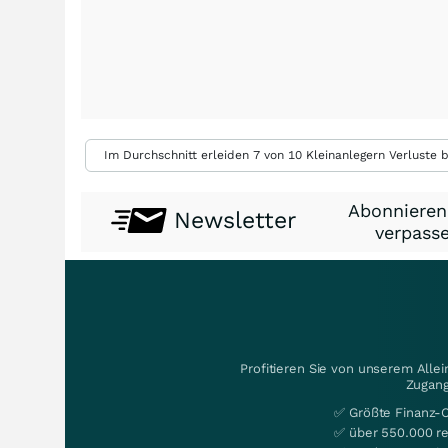
Im Durchschnitt erleiden 7 von 10 Kleinanlegern Verluste b
Abonnieren
Newsletter
verpasse
Profitieren Sie von unserem Alle
Zugang
✅ Größte Finanz-
✅ über 550.000 re