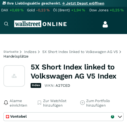
🎁 Ihre Lieblingsaktie geschenkt.
→ Jetzt Depot eröffnen
DAX
+0,69
%
Gold
-0,23
%
Öl (Brent)
+1,94
%
Dow Jones
+0,25
%
Indizes
5X Short Index linked to Volkswagen AG V5
Startseite
Handelsplätze
5X Short Index linked to
Volkswagen AG V5 Index
Index
WKN:
A27CED
Alarme
Zur Watchlist
Zum Portfolio
einrichten
hinzufügen
hinzufügen
Vontobel