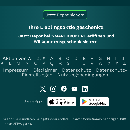
Jetzt Depot sichern
Ihre Lieblingsaktie geschenkt!
Jetzt Depot bei SMARTBROKER+ eröffnen und
Willkommensgeschenk sichern.
Aktien von A - Z:
#
A
B
C
D
E
F
G
H
I
J
K
L
M
N
O
P
Q
R
S
T
U
V
W
X
Y
Z
Impressum
Disclaimer
Datenschutz
Datenschutz-
Einstellungen
Nutzungsbedingungen
Unsere Apps:
Wenn Sie Kursdaten, Widgets oder andere Finanzinformationen benötigen, hilft
Ihnen
ARIVA
gerne.