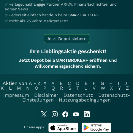
✅ verlagsunabhängige Partner ARIVA, FinanzNachrichten und
BörsenNews
✅ Jederzeit einfach handeln beim
SMARTBROKER+
✅ mehr als 25 Jahre Marktpräsenz
Jetzt Depot sichern
Ihre Lieblingsaktie geschenkt!
Jetzt Depot bei SMARTBROKER+ eröffnen und
Willkommensgeschenk sichern.
Aktien von A - Z:
#
A
B
C
D
E
F
G
H
I
J
K
L
M
N
O
P
Q
R
S
T
U
V
W
X
Y
Z
Impressum
Disclaimer
Datenschutz
Datenschutz-
Einstellungen
Nutzungsbedingungen
Unsere Apps: