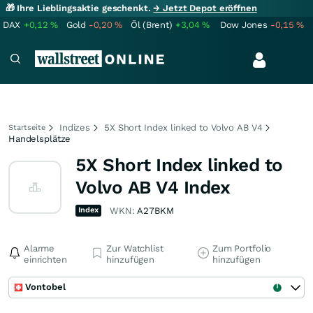
🎁 Ihre Lieblingsaktie geschenkt.
→ Jetzt Depot eröffnen
DAX
+0,12
%
Gold
-0,20
%
Öl (Brent)
+3,04
%
Dow Jones
-0,15
%
Indizes
5X Short Index linked to Volvo AB V4
Startseite
Handelsplätze
5X Short Index linked to
Volvo AB V4 Index
Index
WKN:
A27BKM
Alarme
Zur Watchlist
Zum Portfolio
einrichten
hinzufügen
hinzufügen
Vontobel