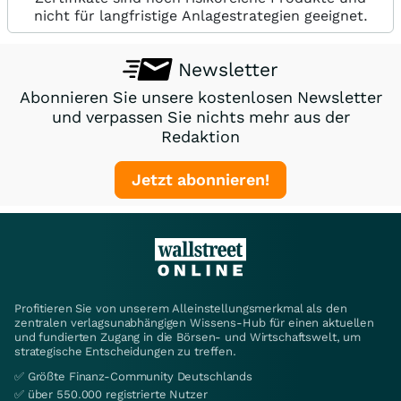
nicht für langfristige Anlagestrategien geeignet.
Newsletter
Abonnieren Sie unsere kostenlosen Newsletter
und verpassen Sie nichts mehr aus der
Redaktion
Jetzt abonnieren!
Profitieren Sie von unserem Alleinstellungsmerkmal als den
zentralen verlagsunabhängigen Wissens-Hub für einen aktuellen
und fundierten Zugang in die Börsen- und Wirtschaftswelt, um
strategische Entscheidungen zu treffen.
✅ Größte Finanz-Community Deutschlands
✅ über 550.000 registrierte Nutzer