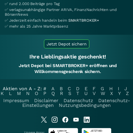
✅ rund 2.000 Beiträge pro Tag
✅ verlagsunabhängige Partner ARIVA, FinanzNachrichten und
BörsenNews
✅ Jederzeit einfach handeln beim
SMARTBROKER+
✅ mehr als 25 Jahre Marktpräsenz
Jetzt Depot sichern
Ihre Lieblingsaktie geschenkt!
Jetzt Depot bei SMARTBROKER+ eröffnen und
Willkommensgeschenk sichern.
Aktien von A - Z:
#
A
B
C
D
E
F
G
H
I
J
K
L
M
N
O
P
Q
R
S
T
U
V
W
X
Y
Z
Impressum
Disclaimer
Datenschutz
Datenschutz-
Einstellungen
Nutzungsbedingungen
Unsere Apps: