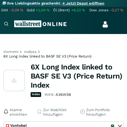
🎁 Ihre Lieblingsaktie geschenkt.
→ Jetzt Depot eröffnen
DAX
-0,09
%
Gold
+1,04
%
Öl (Brent)
+6,32
%
Dow Jones
-0,27
%
Indizes
Startseite
6X Long Index linked to BASF SE V3 (Price Return)
6X Long Index linked to
BASF SE V3 (Price Return)
Index
Index
WKN:
A36WSB
Alarme
Zur Watchlist
Zum Portfolio
einrichten
hinzufügen
hinzufügen
Vontobel