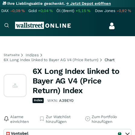
🎁 Ihre Lieblingsaktie geschenkt.
→ Jetzt Depot eröffnen
DAX
-0,09
%
Gold
+0,04
%
Öl (Brent)
+5,15
%
Dow Jones
-0,92
%
Indizes
Startseite
6X Long Index linked to Bayer AG V4 (Price Return)
Chart
6X Long Index linked to
Bayer AG V4 (Price
Return) Index
Index
WKN:
A39EY0
Alarme
Zur Watchlist
Zum Portfolio
einrichten
hinzufügen
hinzufügen
Vontobel