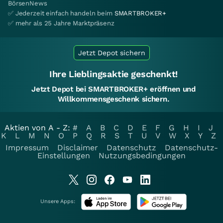
BörsenNews
✅ Jederzeit einfach handeln beim
SMARTBROKER+
✅ mehr als 25 Jahre Marktpräsenz
Jetzt Depot sichern
Ihre Lieblingsaktie geschenkt!
Jetzt Depot bei SMARTBROKER+ eröffnen und
Willkommensgeschenk sichern.
Aktien von A - Z:
#
A
B
C
D
E
F
G
H
I
J
K
L
M
N
O
P
Q
R
S
T
U
V
W
X
Y
Z
Impressum
Disclaimer
Datenschutz
Datenschutz-
Einstellungen
Nutzungsbedingungen
Unsere Apps: