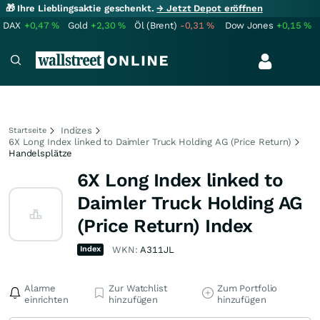
🎁 Ihre Lieblingsaktie geschenkt.
→ Jetzt Depot eröffnen
DAX
+0,47
%
Gold
+2,30
%
Öl (Brent)
-0,31
%
Dow Jones
+0,15
%
Indizes
Startseite
6X Long Index linked to Daimler Truck Holding AG (Price Return)
Handelsplätze
6X Long Index linked to
Daimler Truck Holding AG
(Price Return) Index
Index
WKN:
A311JL
Alarme
Zur Watchlist
Zum Portfolio
einrichten
hinzufügen
hinzufügen