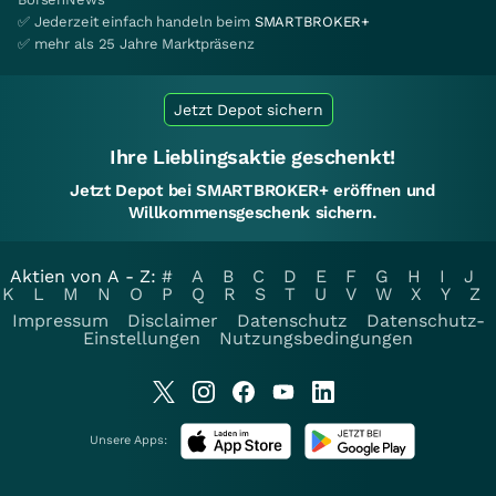
✅ Jederzeit einfach handeln beim
SMARTBROKER+
✅ mehr als 25 Jahre Marktpräsenz
Jetzt Depot sichern
Ihre Lieblingsaktie geschenkt!
Jetzt Depot bei SMARTBROKER+ eröffnen und
Willkommensgeschenk sichern.
Aktien von A - Z:
#
A
B
C
D
E
F
G
H
I
J
K
L
M
N
O
P
Q
R
S
T
U
V
W
X
Y
Z
Impressum
Disclaimer
Datenschutz
Datenschutz-
Einstellungen
Nutzungsbedingungen
Unsere Apps: